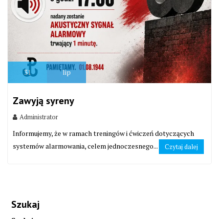
31
lip
Zawyją syreny
Administrator
Informujemy, że w ramach treningów i ćwiczeń dotyczących
systemów alarmowania, celem jednoczesnego...
Czytaj dalej
Szukaj