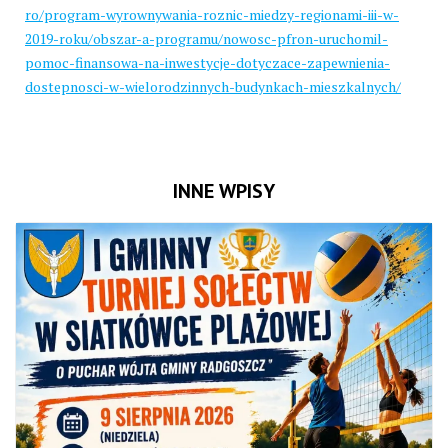
ro/program-wyrownywania-roznic-miedzy-regionami-iii-w-
2019-roku/obszar-a-programu/nowosc-pfron-uruchomil-
pomoc-finansowa-na-inwestycje-dotyczace-zapewnienia-
dostepnosci-w-wielorodzinnych-budynkach-mieszkalnych/
INNE WPISY