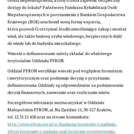
osoba niepełnosprawna, której trzeba zapewnić bezpieczny
dostęp do lokalu? Państwowy Funduszu Rehabilitacji Osób
Niepełnosprawnych w porozumieniu z Bankiem Gospodarstwa
Krajowego (BGK) uruchomił nową formę wsparcia,
która pozwoli Ci otrzymać środki umożliwiające zakup i montaż
wind, ale także budowę szybu windowego, bezpiecznych dojść
do windy lub do budynku mieszkalnego.
Wnioski o dofinansowanie należy składać do właściwego
terytorialnie Oddziału PFRON.
Oddział PFRON weryfikuje wnioski pod względem formalnym
i merytorycznym oraz podejmuje decyzję o przyznaniu
dofinansowania. Oddziały są odpowiedzialne za podejmowanie
decyzji finansowych, zawieranie oraz rozliczanie umów.
Szczegółowe informacje można uzyskać w Oddziale
Małopolskim PFRON, ul. Na Zjeździe 11, 30-527 Kraków,
tel. 12 31 21 418 oraz na stronie komunikatu:
http://www.pfron.org.pl/o-funduszu/programy-i-zadania-
pfron/programy-i-zadania-real/program-wyrownywania-