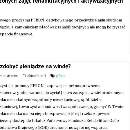
nych zajęć rehabilitacyjnych i aktywizacyjnych
 nowego programu PFRON, dedykowanego przeciwdziałaniu skutkom
wiązku z zamknięciem placówek rehabilitacyjnych nie mogą korzystać
wsparcie finansowe.
 zdobyć pieniądze na windę?
inistrator
aktualności
pfron
zystaj z pomocy PFRON i zapewnij niepełnosprawnemu
zkańcowi godne warunki do życia! Jesteś zarządcą w wielorodzinnym
nku mieszkalnym wspólnoty mieszkaniowej, spółdzielni
zkaniowej, towarzystwa budownictwa społecznego, gminy? W Twoim
nku mieszka osoba niepełnosprawna, której trzeba zapewnić
ieczny dostęp do lokalu? Państwowy Funduszu Rehabilitacji Osób
darstwa Krajowego (BGK) uruchomił nową formę wsparcia,