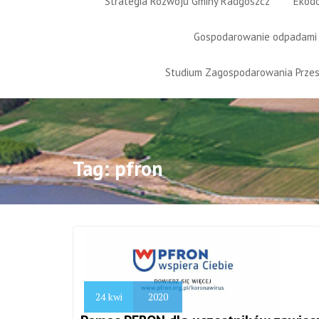
Strategia Rozwoju Gminy Radgoszcz
Ekod
Gospodarowanie odpadami
Studium Zagospodarowania Prze
Tag:
pfron
24
kwi
2020