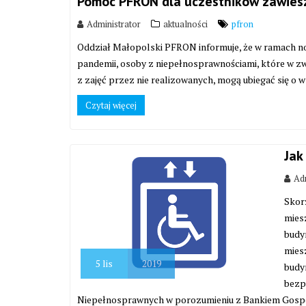
Pomoc PFRON dla uczestników zawieszo
Administrator
aktualności
pfron
Oddział Małopolski PFRON informuje, że w ramach
pandemii, osoby z niepełnosprawnościami, które w z
z zajęć przez nie realizowanych, mogą ubiegać się o 
Czytaj więcej
Jak
Adm
Skor
mies
budy
mies
5
lis
2019
budy
bezp
Niepełnosprawnych w porozumieniu z Bankiem Gospo