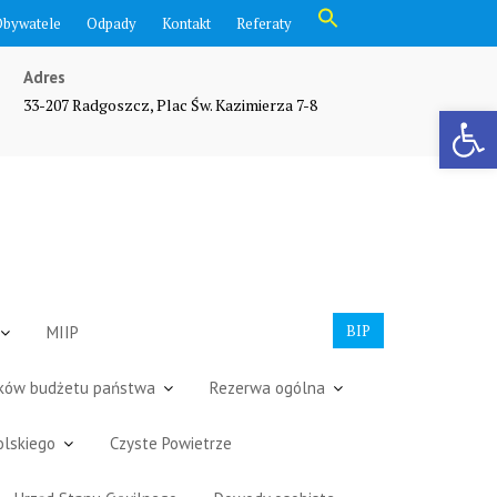
Search
Obywatele
Odpady
Kontakt
Referaty
for:
Search Button
Adres
33-207 Radgoszcz, Plac Św. Kazimierza 7-8
Otwórz pasek narzędzi
BIP
MIIP
dków budżetu państwa
Rezerwa ogólna
olskiego
Czyste Powietrze