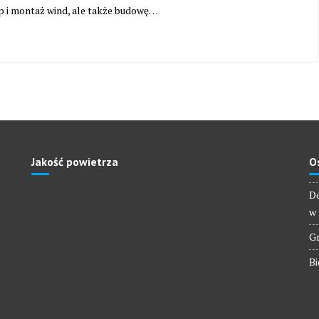
p i montaż wind, ale także budowę…
Jakość powietrza
O
Do
w 
Gm
Bi