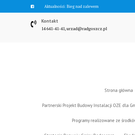
Skip
Aktualności:
Bieg nad zalewem
to
content
Kontakt
14 641-41-41, urzad@radgoszcz.pl
Strona główna
Partnerski Projekt Budowy Instalacji OZE dla 
Programy realizowane ze środk