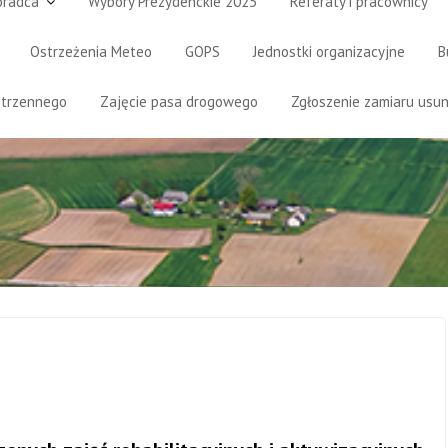
oradca
Wybory Prezydenckie 2025
Referaty i pracownicy
Ostrzeżenia Meteo
GOPS
Jednostki organizacyjne
B
strzennego
Zajęcie pasa drogowego
Zgłoszenie zamiaru usun