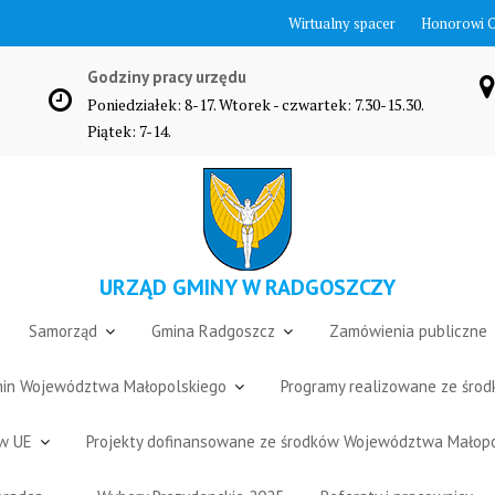
Wirtualny spacer
Honorowi 
Godziny pracy urzędu
Poniedziałek: 8-17. Wtorek - czwartek: 7.30-15.30.
Piątek: 7-14.
URZĄD GMINY W RADGOSZCZY
Samorząd
Gmina Radgoszcz
Zamówienia publiczne
Gmin Województwa Małopolskiego
Programy realizowane ze śro
ów UE
Projekty dofinansowane ze środków Województwa Małop