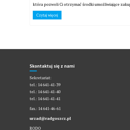
która pozwoli Ci otrzymać środki umożliwiające zaku
Czytaj więcej
Skontaktuj się z nami
Sekretariat:
tel.: 14 641-41-39
tel.: 14 641-41-40
tel.: 14 641-41-41
fax.: 14 641-46-61
urzad@radgoszcz.pl
RODO