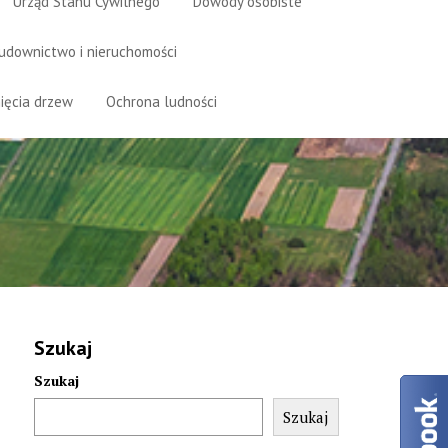
Urząd Stanu Cywilnego
Dowody osobiste
udownictwo i nieruchomości
ięcia drzew
Ochrona ludności
Szukaj
Szukaj
Szukaj