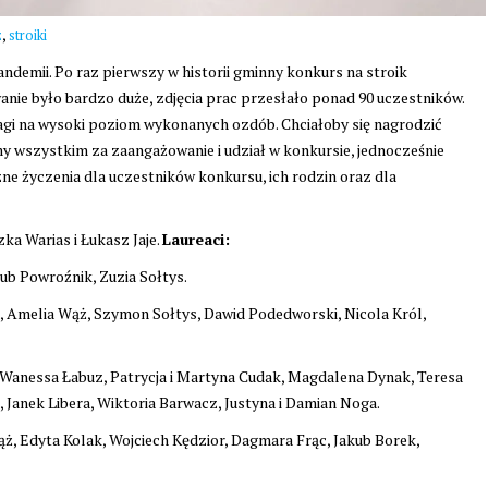
,
z
stroiki
demii. Po raz pierwszy w historii gminny konkurs na stroik
nie było bardzo duże, zdjęcia prac przesłało ponad 90 uczestników.
gi na wysoki poziom wykonanych ozdób. Chciałoby się nagrodzić
emy wszystkim za zaangażowanie i udział w konkursie, jednocześnie
zne życzenia dla uczestników konkursu, ich rodzin oraz dla
ka Warias i Łukasz Jaje.
Laureaci:
kub Powroźnik, Zuzia Sołtys.
, Amelia Wąż, Szymon Sołtys, Dawid Podedworski, Nicola Król,
nik, Wanessa Łabuz, Patrycja i Martyna Cudak, Magdalena Dynak, Teresa
 Janek Libera, Wiktoria Barwacz, Justyna i Damian Noga.
ąż, Edyta Kolak, Wojciech Kędzior, Dagmara Frąc, Jakub Borek,