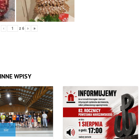
‹
z
6
›
»
INNE WPISY
sie