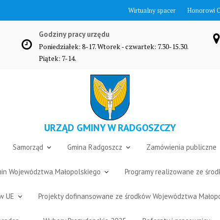
Wirtualny spacer
Honorowi 
Godziny pracy urzędu
Poniedziałek: 8-17. Wtorek - czwartek: 7.30-15.30.
Piątek: 7-14.
URZĄD GMINY W RADGOSZCZY
Samorząd
Gmina Radgoszcz
Zamówienia publiczne
Gmin Województwa Małopolskiego
Programy realizowane ze śro
ów UE
Projekty dofinansowane ze środków Województwa Małop