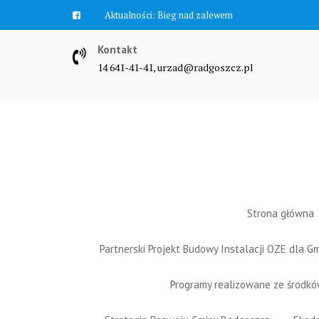
Skip
Aktualności:
Zawyją syreny
to
content
Kontakt
14 641-41-41, urzad@radgoszcz.pl
Strona główna
Partnerski Projekt Budowy Instalacji OZE dla 
Programy realizowane ze środk