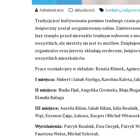
,
Administrator
aktualności
konkurs
radgoszc
Tradycja jest kultywowana pomimo trudnego czasu pan
świąteczny został zorganizowany online. Zainteresowa
Jury stanęło przed niezwykle trudnym wyborem z uwa
wszystkich, ale niestety nie jest to możliwe. Dziękuj
organizator oraz jurorzy składają serdeczne, świątec
wszystkich mieszkańców.
Prace oceniało jury w składzie: Renata Klimek, Agniesz
I miejsca:
Hubert i Jakub Szeliga, Karolina Kaleta, Ja
II miejsca:
Nadia Fijał, Angelika Gromska, Maja Noga
Klaudia Kułaga.
III miejsca:
Aurelia Kilian, Jakub Kilian, Julia Kwaś
Wąż, Szymon Zając, Łukasz, Kacper i Michał Witaszek,
Wyróżnienia:
Patryk Kwaśnik, Ewa Cierpik, Patryk W
Faustyna Walas, Michał Szkotak.