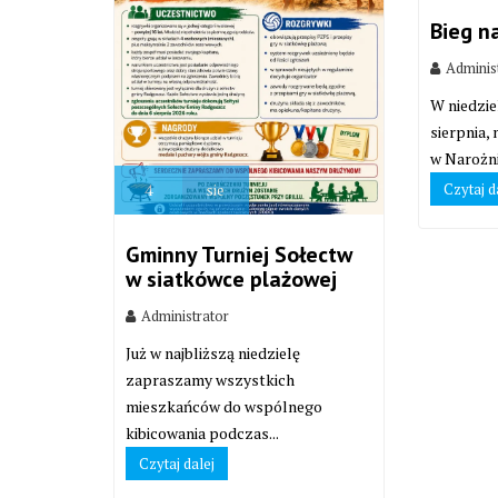
Bieg n
Adminis
W niedzie
sierpnia,
w Narożni
Czytaj d
4
sie
Gminny Turniej Sołectw
w siatkówce plażowej
Administrator
Już w najbliższą niedzielę
zapraszamy wszystkich
mieszkańców do wspólnego
kibicowania podczas...
Czytaj dalej