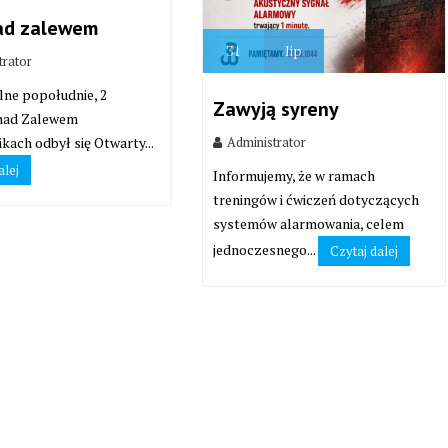
ad zalewem
31
lip
trator
lne popołudnie, 2
Zawyją syreny
 nad Zalewem
Administrator
kach odbył się Otwarty...
alej
Informujemy, że w ramach
treningów i ćwiczeń dotyczących
systemów alarmowania, celem
jednoczesnego...
Czytaj dalej