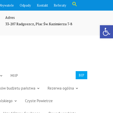
Search
Obywatele
Odpady
Kontakt
Referaty
for:
Search Button
Adres
33-207 Radgoszcz, Plac Św. Kazimierza 7-8
Otwórz pasek narzędzi
BIP
MIIP
dków budżetu państwa
Rezerwa ogólna
olskiego
Czyste Powietrze