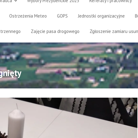
oradca
Wybory Prezydenckie 2025
Referaty i pracownicy
Ostrzeżenia Meteo
GOPS
Jednostki organizacyjne
B
strzennego
Zajęcie pasa drogowego
Zgłoszenie zamiaru usun
gnięty