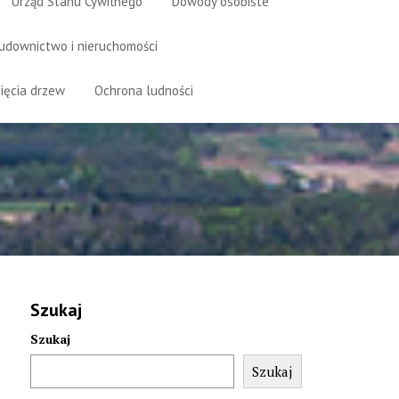
Urząd Stanu Cywilnego
Dowody osobiste
udownictwo i nieruchomości
ięcia drzew
Ochrona ludności
Szukaj
Szukaj
Szukaj