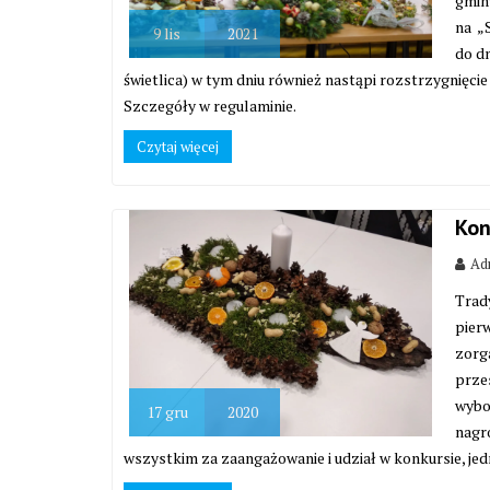
gmin
na „
9
lis
2021
do d
świetlica) w tym dniu również nastąpi rozstrzygnięc
Szczegóły w regulaminie.
Czytaj więcej
Kon
Adm
Trad
pierw
zorga
prze
wybo
17
gru
2020
nagro
wszystkim za zaangażowanie i udział w konkursie, je