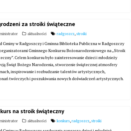
rodzeni za stroiki świąteczne
,
inistrator
aktualności
radgoszcz
stroiki
d Gminy w Radgoszczy i Gminna Biblioteka Publiczna w Radgoszczy
 organizatorami Gminnego Konkursu Bożonarodzeniowego na „Stroik
eczny”. Celem konkursu było zainteresowanie dzieci i młodzieży
ycją Świąt Bożego Narodzenia, stworzenie świątecznej atmosfery
mach, inspirowanie i rozbudzanie talentów artystycznych,
konań twórczych i poszukiwania nowych doświadczeń artystycznych.
kurs na stroik świąteczny
,
,
inistrator
aktualności
konkurs
radgoszcz
stroiki
d Gminy w Radgoszczy serdecznie zaprasza dzieci i młodzież