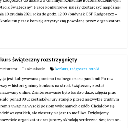
y Radgoszcz do udziału w Gminnym Konkursie Bożonarodzeniowym
Stroik Świąteczny”. Prace konkursowe należy dostarczyć najpóźniej
nia 10 grudnia 2021 roku do godz. 12.00 (budynek OSP Radgoszcz –
ie konkursu przez komisję artystyczną powołaną przez organizatora.
kurs świąteczny rozstrzygnięty
,
,
inistrator
aktualności
konkurs
radgoszcz
stroiki
ycja jest kultywowana pomimo trudnego czasu pandemii. Po raz
szy w historii gminny konkurs na stroik świąteczny został
nizowany online. Zainteresowanie było bardzo duże, zdjęcia prac
słało ponad 90 uczestników. Jury stanęło przed niezwykle trudnym
rem z uwagi na wysoki poziom wykonanych ozdób. Chciałoby się
dzić wszystkich, ale niestety nie jest to możliwe. Dziękujemy
dnocześnie organizator oraz jurorzy składają serdeczne, świąteczne…