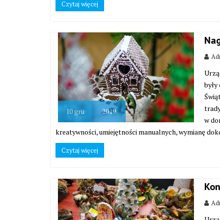
Czytaj więcej
Nag
Adm
Urzą
były
Świąt
trad
10
gru
2019
w do
kreatywności, umiejętności manualnych, wymianę do
Czytaj więcej
Kon
Adm
Urzą