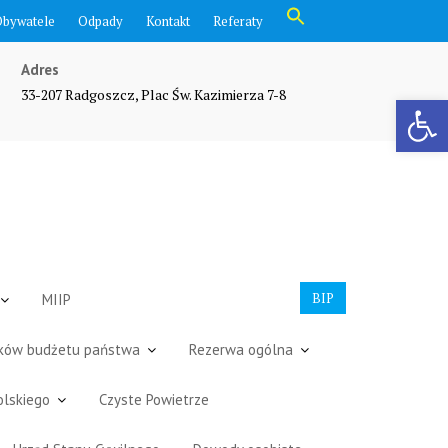
Search
Obywatele
Odpady
Kontakt
Referaty
for:
Search Button
Adres
33-207 Radgoszcz, Plac Św. Kazimierza 7-8
Otwórz pasek narzędzi
BIP
MIIP
dków budżetu państwa
Rezerwa ogólna
olskiego
Czyste Powietrze