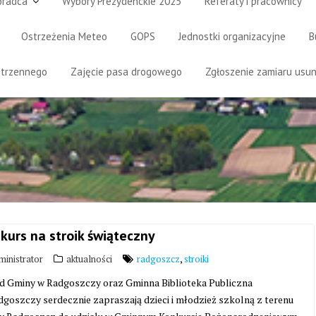
oradca
Wybory Prezydenckie 2025
Referaty i pracownicy
Ostrzeżenia Meteo
GOPS
Jednostki organizacyjne
B
strzennego
Zajęcie pasa drogowego
Zgłoszenie zamiaru usun
kurs na stroik świąteczny
,
inistrator
aktualności
radgoszcz
stroiki
d Gminy w Radgoszczy oraz Gminna Biblioteka Publiczna
dgoszczy serdecznie zapraszają dzieci i młodzież szkolną z terenu