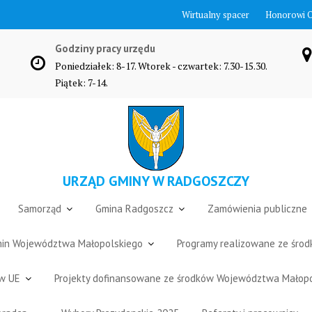
Wirtualny spacer
Honorowi 
Godziny pracy urzędu
Poniedziałek: 8-17. Wtorek - czwartek: 7.30-15.30.
Piątek: 7-14.
URZĄD GMINY W RADGOSZCZY
Samorząd
Gmina Radgoszcz
Zamówienia publiczne
Gmin Województwa Małopolskiego
Programy realizowane ze śro
ów UE
Projekty dofinansowane ze środków Województwa Małop