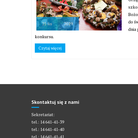
szko
Bożo
do św
25
lis
2019
dnia 
konkursu.
Czytaj więcej
Skontaktuj się z nami
Sekretariat:
tel.: 14 641-41-39
tel.: 14 641-41-40
tel.: 14 641-41-41