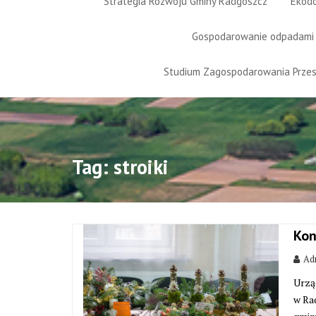
Strategia Rozwoju Gminy Radgoszcz
Ekod
Gospodarowanie odpadami
Studium Zagospodarowania Prze
Tag:
stroiki
Kon
Adm
Urzą
w Ra