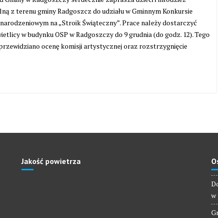
lną z terenu gminy Radgoszcz do udziału w Gminnym Konkursie
narodzeniowym na „Stroik Świąteczny”. Prace należy dostarczyć
ietlicy w budynku OSP w Radgoszczy do 9 grudnia (do godz. 12). Tego
przewidziano ocenę komisji artystycznej oraz rozstrzygnięcie
Jakość powietrza
O
Do
w 
Gm