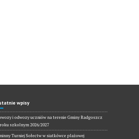
statnie wpisy
wozy i odwozy uczniów na terenie Gminy Radgoszcz
roku szkolnym 2026/2027
inny Turniej Sołectw w siatkówce plażowej