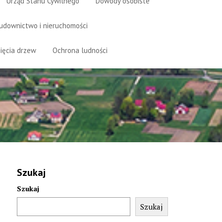
Urząd Stanu Cywilnego
Dowody osobiste
udownictwo i nieruchomości
ięcia drzew
Ochrona ludności
Szukaj
Szukaj
Szukaj