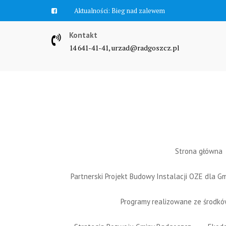
Skip
Aktualności:
Zawyją syreny
to
content
Kontakt
14 641-41-41, urzad@radgoszcz.pl
Strona główna
Partnerski Projekt Budowy Instalacji OZE dla 
Programy realizowane ze środk