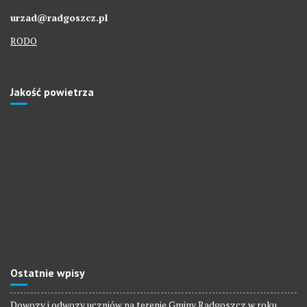
urzad@radgoszcz.pl
RODO
Jakość powietrza
Ostatnie wpisy
Dowozy i odwozy uczniów na terenie Gminy Radgoszcz w roku