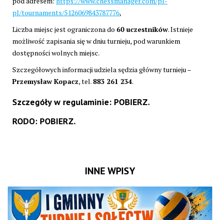
pod adresem:
https://www.chessmanager.com/pl-
pl/tournaments/5126069843787776
,
Liczba miejsc jest ograniczona do
60 uczestników
. Istnieje
możliwość zapisania się w dniu turnieju, pod warunkiem
dostępności wolnych miejsc.
Szczegółowych informacji udziela sędzia główny turnieju –
Przemysław Kopacz
, tel.
883 261 234
.
Szczegóły w regulaminie:
POBIERZ.
RODO:
POBIERZ.
INNE WPISY