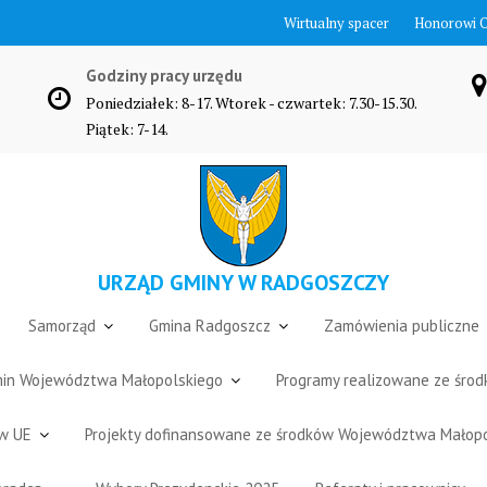
Wirtualny spacer
Honorowi 
Godziny pracy urzędu
Poniedziałek: 8-17. Wtorek - czwartek: 7.30-15.30.
Piątek: 7-14.
URZĄD GMINY W RADGOSZCZY
Samorząd
Gmina Radgoszcz
Zamówienia publiczne
Gmin Województwa Małopolskiego
Programy realizowane ze śro
ów UE
Projekty dofinansowane ze środków Województwa Małop