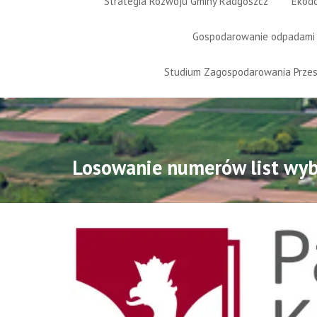
Strategia Rozwoju Gminy Radgoszcz
Ekod
Gospodarowanie odpadami
Studium Zagospodarowania Prze
Losowanie numerów list wyb