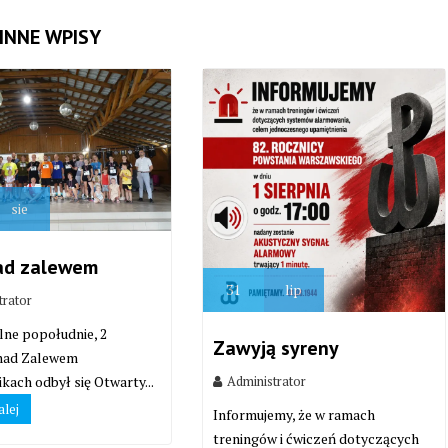
INNE WPISY
sie
ad zalewem
31
lip
trator
lne popołudnie, 2
Zawyją syreny
 nad Zalewem
Administrator
kach odbył się Otwarty...
alej
Informujemy, że w ramach
treningów i ćwiczeń dotyczących