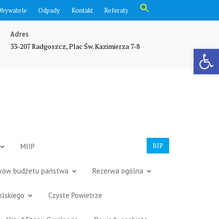
Search
Obywatele
Odpady
Kontakt
Referaty
for:
Search Button
Adres
33-207 Radgoszcz, Plac Św. Kazimierza 7-8
Otwórz pasek narzędzi
BIP
MIIP
dków budżetu państwa
Rezerwa ogólna
olskiego
Czyste Powietrze