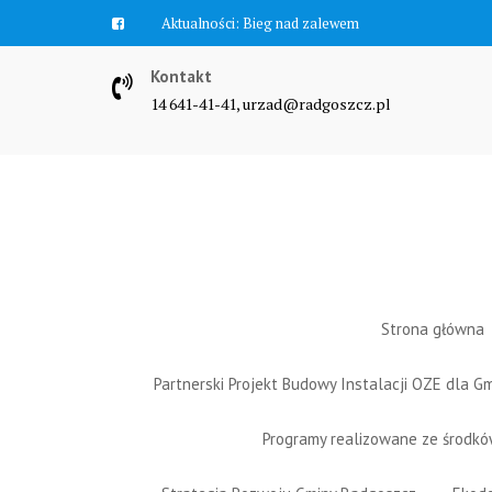
Skip
Aktualności:
Bieg nad zalewem
to
content
Kontakt
14 641-41-41, urzad@radgoszcz.pl
Strona główna
Partnerski Projekt Budowy Instalacji OZE dla 
Programy realizowane ze środk