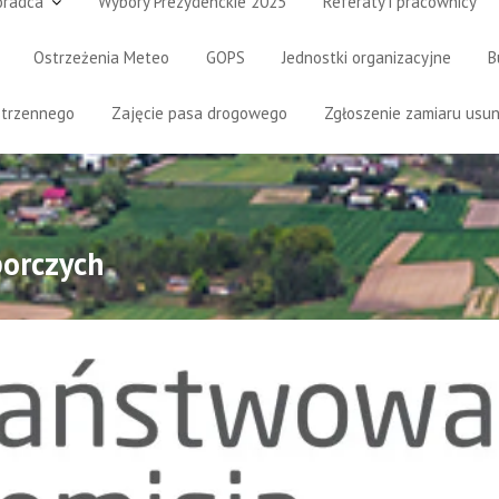
oradca
Wybory Prezydenckie 2025
Referaty i pracownicy
Ostrzeżenia Meteo
GOPS
Jednostki organizacyjne
B
strzennego
Zajęcie pasa drogowego
Zgłoszenie zamiaru usun
orczych