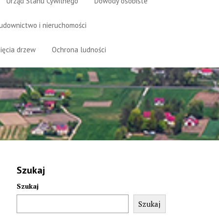
Urząd Stanu Cywilnego
Dowody osobiste
udownictwo i nieruchomości
ięcia drzew
Ochrona ludności
Szukaj
Szukaj
Szukaj