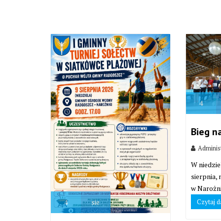
4
Bieg n
Adminis
W niedzie
sierpnia,
w Narożni
Czytaj d
4
sie