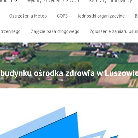
oradca
Wybory Prezydenckie 2025
Referaty i pracownicy
Ostrzeżenia Meteo
GOPS
Jednostki organizacyjne
B
strzennego
Zajęcie pasa drogowego
Zgłoszenie zamiaru usun
budynku ośrodka zdrowia w Luszowi