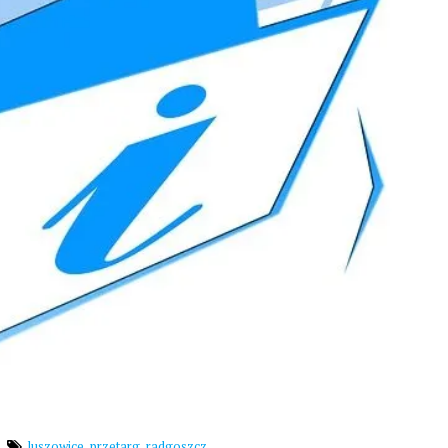
,
,
luszowice
przetarg
radgoszcz