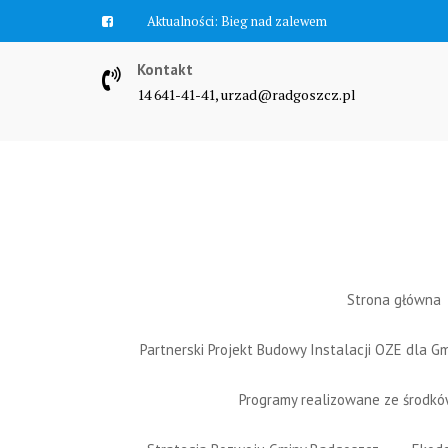
Skip
Aktualności:
Bieg nad zalewem
to
content
Kontakt
14 641-41-41, urzad@radgoszcz.pl
Strona główna
Partnerski Projekt Budowy Instalacji OZE dla 
Programy realizowane ze środk