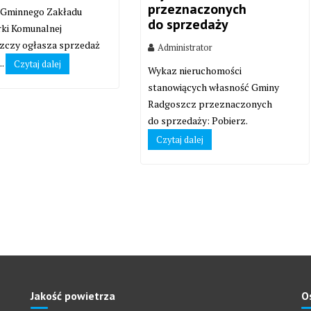
przeznaczonych
 Gminnego Zakładu
do sprzedaży
ki Komunalnej
zczy ogłasza sprzedaż
Administrator
..
Czytaj dalej
Wykaz nieruchomości
stanowiących własność Gminy
Radgoszcz przeznaczonych
do sprzedaży: Pobierz.
Czytaj dalej
Jakość powietrza
O