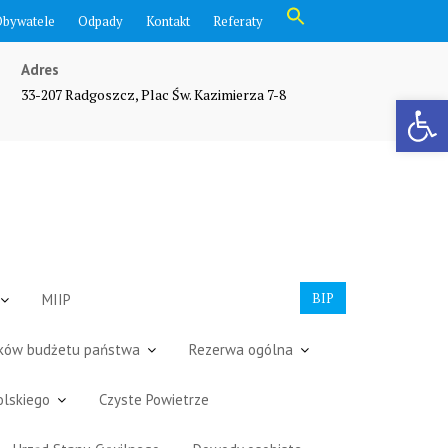
Search
Obywatele
Odpady
Kontakt
Referaty
for:
Search Button
Adres
33-207 Radgoszcz, Plac Św. Kazimierza 7-8
Otwórz pasek narzędzi
BIP
MIIP
dków budżetu państwa
Rezerwa ogólna
olskiego
Czyste Powietrze