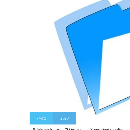
7
wrz
2020
,
Administrator
Ogłoszenia
Zamówienia publiczne