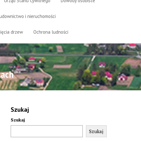
Urząd Stanu Cywilnego
Dowody osobiste
udownictwo i nieruchomości
ięcia drzew
Ochrona ludności
cach
Szukaj
Szukaj
Szukaj