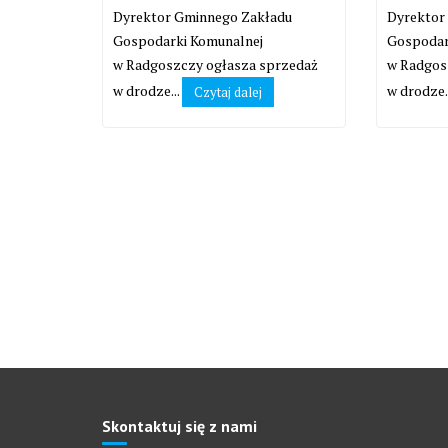
Dyrektor Gminnego Zakładu
Dyrektor
Gospodarki Komunalnej
Gospodar
w Radgoszczy ogłasza sprzedaż
w Radgos
w drodze...
w drodze.
Czytaj dalej
Skontaktuj się z nami