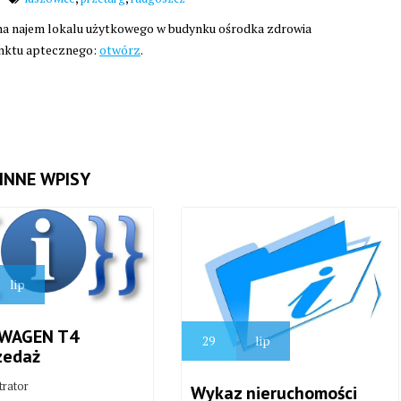
a najem lokalu użytkowego w budynku ośrodka zdrowia
nktu aptecznego:
otwórz
.
INNE WPISY
lip
WAGEN T4
29
lip
zedaż
trator
Wykaz nieruchomości