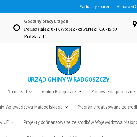
Wirtualny spacer
Honorowi 
Godziny pracy urzędu
Poniedziałek: 8-17. Wtorek - czwartek: 7.30-15.30.
Piątek: 7-14.
URZĄD GMINY W RADGOSZCZY
Samorząd
Gmina Radgoszcz
Zamówienia publiczne
Gmin Województwa Małopolskiego
Programy realizowane ze śro
ów UE
Projekty dofinansowane ze środków Województwa Małop