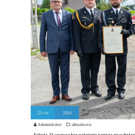
22
cze
2024
Administrator
aktualności
Sobota, 22 czerwca bez wątpienia zapisze się w histor