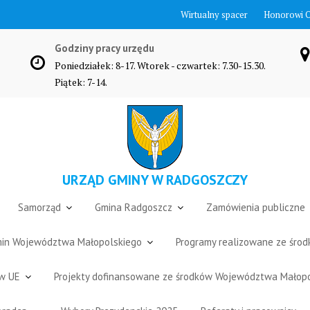
Wirtualny spacer
Honorowi 
Godziny pracy urzędu
Poniedziałek: 8-17. Wtorek - czwartek: 7.30-15.30.
Piątek: 7-14.
URZĄD GMINY W RADGOSZCZY
Samorząd
Gmina Radgoszcz
Zamówienia publiczne
Gmin Województwa Małopolskiego
Programy realizowane ze śro
ów UE
Projekty dofinansowane ze środków Województwa Małop