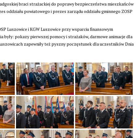
radgoskiej braci strażackiej do poprawy bezpieczeństwa mieszkańców
zes oddziału powiatowego i prezes zarządu oddziału gminnego ZOSP
OSP Luszowice i KGW Luszowice przy wsparciu finansowym
 były: pokazy pierwszej pomocy i strażaków, darmowe animacje dla
 Luszowicach zapewniły też pyszny poczęstunek dla uczestników Dnia