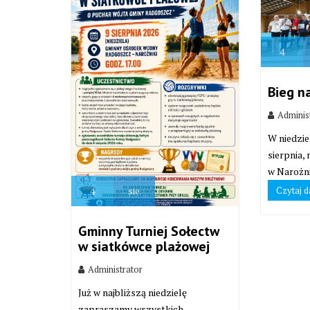
4
Bieg n
Adminis
W niedzie
sierpnia,
w Narożni
Czytaj d
4
sie
Gminny Turniej Sołectw
w siatkówce plażowej
Administrator
Już w najbliższą niedzielę
zapraszamy wszystkich