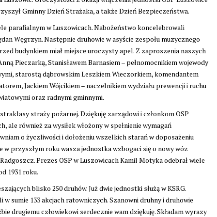
yszył Gminny Dzień Strażaka, a także Dzień Bezpieczeństwa.
iele parafialnym w Luszowicach. Nabożeństwo koncelebrowali
Bogdan Węgrzyn. Następnie druhowie w asyście zespołu muzycznego
rzed budynkiem miał miejsce uroczysty apel. Z zaproszenia naszych
eł Anną Pieczarką, Stanisławem Barnasiem – pełnomocnikiem wojewody
wymi, starostą dąbrowskim Leszkiem Wieczorkiem, komendantem
rem, Jackiem Wójcikiem – naczelnikiem wydziału prewencji i ruchu
wiatowymi oraz radnymi gminnymi.
straklasy straży pożarnej. Dziękuję zarządowi i członkom OSP
ch, ale również za wysiłek włożony w spełnienie wymagań
niam o życzliwości i dołożeniu wszelkich starań w doposażeniu
że w przyszłym roku wasza jednostka wzbogaci się o nowy wóz
ny Radgoszcz. Prezes OSP w Luszowicach Kamil Motyka odebrał wiele
od 1931 roku.
szających blisko 250 druhów. Już dwie jednostki służą w KSRG.
i w sumie 133 akcjach ratowniczych. Szanowni druhny i druhowie
łużbie drugiemu człowiekowi serdecznie wam dziękuję. Składam wyrazy