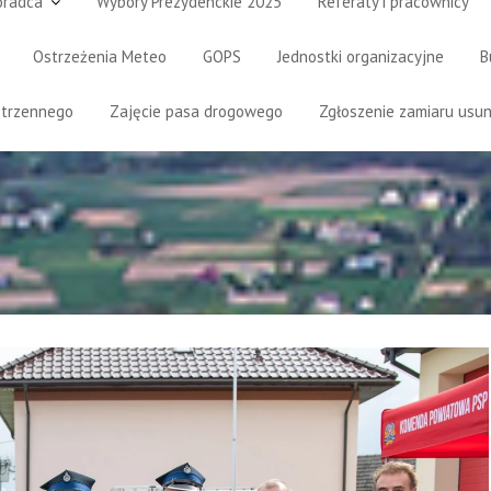
oradca
Wybory Prezydenckie 2025
Referaty i pracownicy
Ostrzeżenia Meteo
GOPS
Jednostki organizacyjne
B
strzennego
Zajęcie pasa drogowego
Zgłoszenie zamiaru usun