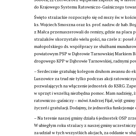
do Krajowego Systemu Ratowniczo-Gaśniczego towarz
Święto strażackie rozpoczęło się od mszy św. w kośc
ks. Wojciech Smoszna oraz ks. prof. nadzw. dr hab. 
z Małca przemaszerowali do remizy, gdzie na placu p
strażaków skorzystało wielu gości, na czele z: pos
małopolskiego ds. współpracy ze służbami munduro
powiatowym PSP w Dąbrowie Tarnowskiej Markiem Bato
drogowego KPP w Dąbrowie Tarnowskiej, radnymi po
– Serdecznie gratuluję kolegom druhom awansu do ek
Luszowice za trud nie tylko podczas akcji ratowniczy
pozwalających na włączenie jednostek do KSRG. Zapew
w sprzęt i wszelką niezbędna pomoc. Mam nadzieję, 
ratowniczo-gaśniczy – mówi Andrzej Fijał, wójt gmi
życzeń i gratulacji. Dodajmy, że jednostka funkcjonuje 
– Na terenie naszej gminy działa 6 jednostek OSP zrze
W ubiegłym roku strażacy z naszej gminy uczestniczyl
za udział w tych wszystkich akcjach, za oddanie w s