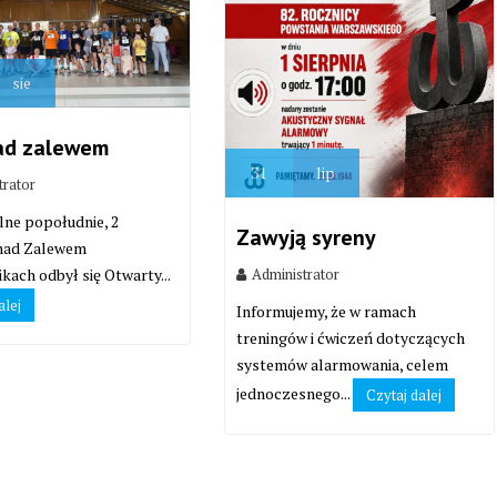
sie
ad zalewem
31
lip
trator
lne popołudnie, 2
Zawyją syreny
 nad Zalewem
Administrator
kach odbył się Otwarty...
alej
Informujemy, że w ramach
treningów i ćwiczeń dotyczących
systemów alarmowania, celem
jednoczesnego...
Czytaj dalej