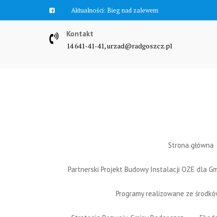
Skip
Aktualności:
Zawyją syreny
to
content
Kontakt
14 641-41-41, urzad@radgoszcz.pl
Strona główna
Partnerski Projekt Budowy Instalacji OZE dla 
Programy realizowane ze środk