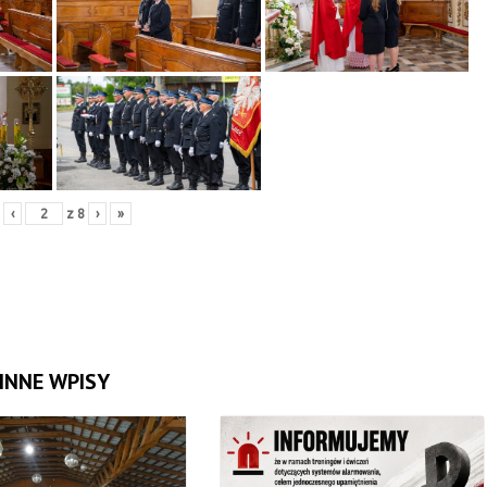
‹
z
8
›
»
INNE WPISY