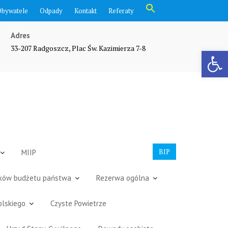
Search
Obywatele
Odpady
Kontakt
Referaty
for:
Search Button
Adres
33-207 Radgoszcz, Plac Św. Kazimierza 7-8
Otwórz pasek narzędzi
BIP
MIIP
dków budżetu państwa
Rezerwa ogólna
olskiego
Czyste Powietrze