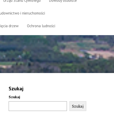
Urząd Stanu Cywilnego
Dowody osobiste
udownictwo i nieruchomości
ięcia drzew
Ochrona ludności
Szukaj
Szukaj
Szukaj