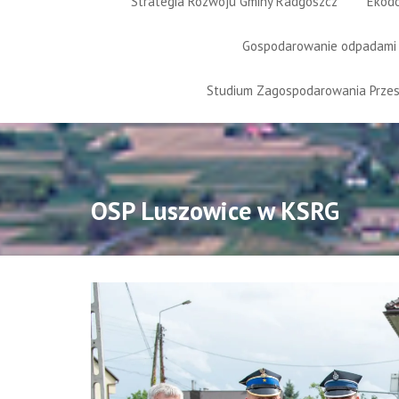
Strategia Rozwoju Gminy Radgoszcz
Ekod
Gospodarowanie odpadami
Studium Zagospodarowania Prze
OSP Luszowice w KSRG