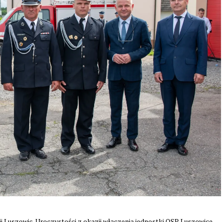
ii Luszowic. Uroczystości z okazji włączenia jednostki OSP Luszowice