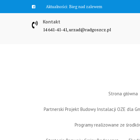
Skip
Aktualności:
Bieg nad zalewem
to
content
Kontakt
14 641-41-41, urzad@radgoszcz.pl
Strona główna
Partnerski Projekt Budowy Instalacji OZE dla 
Programy realizowane ze środk