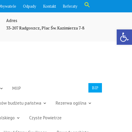
Search
Obywatele
Odpady
Kontakt
Referaty
for:
Search Button
Adres
33-207 Radgoszcz, Plac Św. Kazimierza 7-8
Otwórz pasek narzędzi
BIP
MIIP
dków budżetu państwa
Rezerwa ogólna
olskiego
Czyste Powietrze