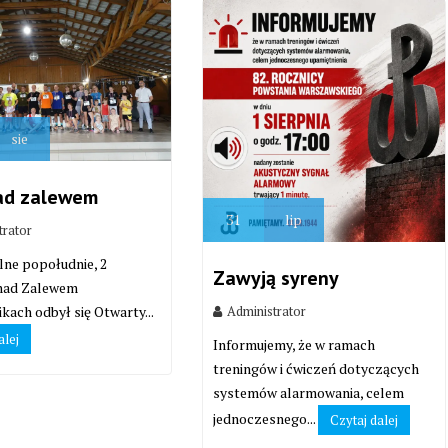
sie
ad zalewem
31
lip
trator
lne popołudnie, 2
Zawyją syreny
 nad Zalewem
Administrator
kach odbył się Otwarty...
alej
Informujemy, że w ramach
treningów i ćwiczeń dotyczących
systemów alarmowania, celem
jednoczesnego...
Czytaj dalej