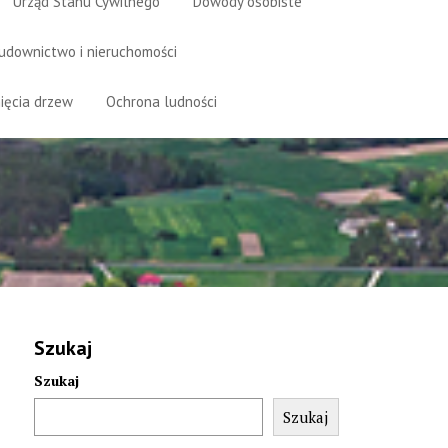
Urząd Stanu Cywilnego
Dowody osobiste
udownictwo i nieruchomości
ięcia drzew
Ochrona ludności
Szukaj
Szukaj
Szukaj