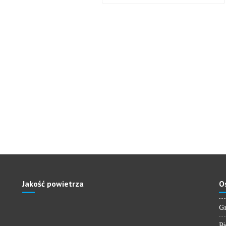
Jakość powietrza
O
Gm
Bi