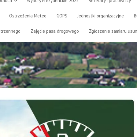
oradca
Wybory Prezydenckie 2025
Referaty i pracownicy
Ostrzeżenia Meteo
GOPS
Jednostki organizacyjne
B
strzennego
Zajęcie pasa drogowego
Zgłoszenie zamiaru usun