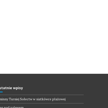
statnie wpisy
inny Turniej Sołectw w siatkówce plażowej
eg nad zalewem