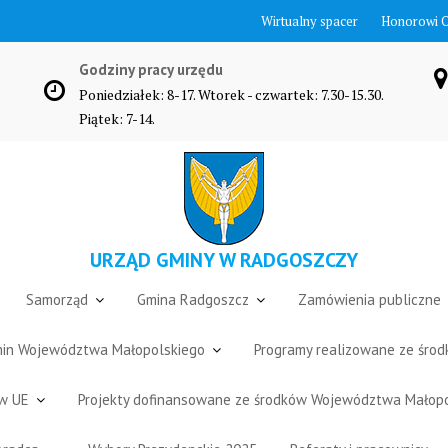
Wirtualny spacer
Honorowi 
Godziny pracy urzędu
Poniedziałek: 8-17. Wtorek - czwartek: 7.30-15.30.
Piątek: 7-14.
URZĄD GMINY W RADGOSZCZY
Samorząd
Gmina Radgoszcz
Zamówienia publiczne
Gmin Województwa Małopolskiego
Programy realizowane ze śro
ów UE
Projekty dofinansowane ze środków Województwa Małop