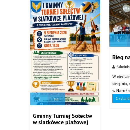
4
Bieg n
Adminis
W niedzie
sierpnia,
w Narożni
Czytaj d
4
sie
Gminny Turniej Sołectw
w siatkówce plażowej