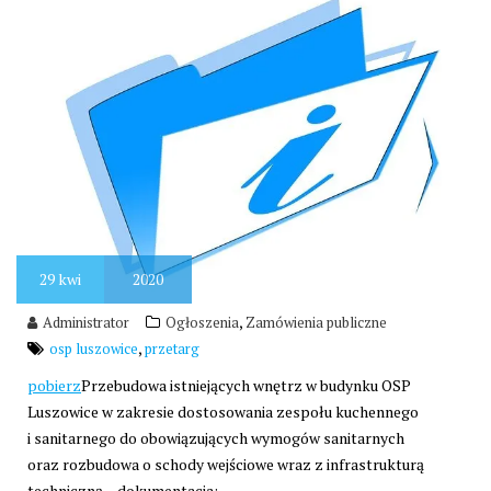
29
kwi
2020
,
Administrator
Ogłoszenia
Zamówienia publiczne
,
osp luszowice
przetarg
pobierz
Przebudowa istniejących wnętrz w budynku OSP
Luszowice w zakresie dostosowania zespołu kuchennego
i sanitarnego do obowiązujących wymogów sanitarnych
oraz rozbudowa o schody wejściowe wraz z infrastrukturą
techniczną – dokumentacja: