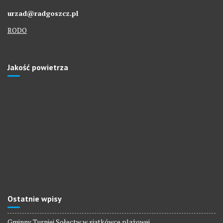
urzad@radgoszcz.pl
RODO
Jakość powietrza
Ostatnie wpisy
Gminny Turniej Sołectw w siatkówce plażowej