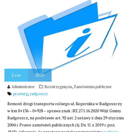
2
cze
2020
,
Administrator
Rozstrzygnięcia
Zamówienia publiczne
,
przetarg
radgoszcz
Remont drogi transportu rolnego ul. Kopernika w Radgoszczy
w km 0+136 – 0+928 – sprawa znak: BZ.271.16.2020 Wójt Gminy
Radgoszcz, na podstawie art. 92 ust. 2 ustawy z dnia 29 stycznia
2004 r. Prawo zamówień publicznych (tj. Dz. U. z 2019 r. poz.
1843), informuje, że przetarg został rozstrzygnięty:
pobierz.