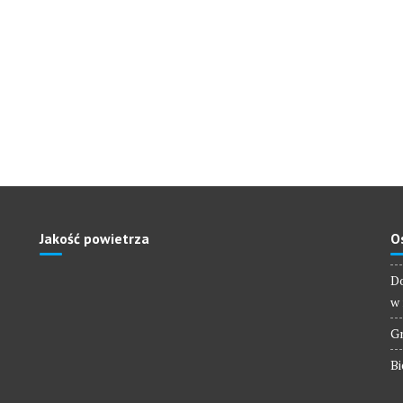
Jakość powietrza
O
Do
w 
Gm
Bi