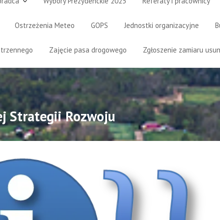
oradca
Wybory Prezydenckie 2025
Referaty i pracownicy
Ostrzeżenia Meteo
GOPS
Jednostki organizacyjne
B
strzennego
Zajęcie pasa drogowego
Zgłoszenie zamiaru usun
j Strategii Rozwoju