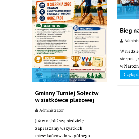
4
Bieg n
Adminis
W niedzie
sierpnia,
w Narożni
Czytaj d
4
sie
Gminny Turniej Sołectw
w siatkówce plażowej
Administrator
Już w najbliższą niedzielę
zapraszamy wszystkich
mieszkańców do wspólnego