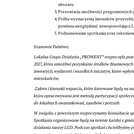
obszaru.
Prezentacja możliwości programowych 
Próba wyznaczenia kierunków przyszłej s
powinna uwzględniać nowopowstająca L
Podsumowanie spotkania oraz rekomend
Szanowni Państwo,
Lokalna Grupa Działania „PROWENT” rozpoczęła prace 
2027, która umożliwi pozyskanie środków finansowych n
inwestycji, wydarzeń i wszelkich inicjatyw, które wpły
mieszkańców.
Zakres i kierunki wsparcia, które kierowane będą na n
która opracowywana jest metodą partycypacji społeczne
do lokalnych uwarunkowań, zasobów i potrzeb.
W związku z powyższym rozpoczynamy konsultacje spo
Spotkania organizowane będą na terenie każdej z gmi
działania naszej LGD. Podczas spotkań chcielibyśmy p