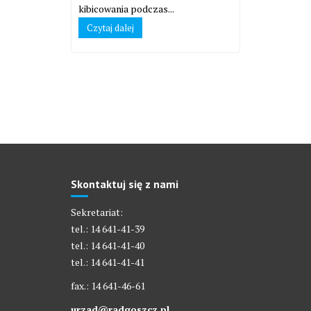
kibicowania podczas...
Czytaj dalej
Skontaktuj się z nami
Sekretariat:
tel.: 14 641-41-39
tel.: 14 641-41-40
tel.: 14 641-41-41
fax.: 14 641-46-61
urzad@radgoszcz.pl