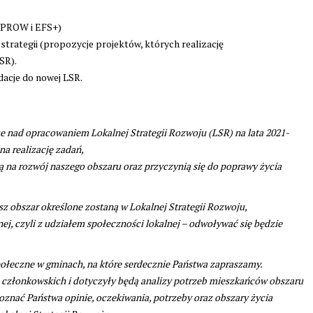
(PROW i EFS+)
trategii (propozycje projektów, których realizację
SR).
acje do nowej LSR.
nad opracowaniem Lokalnej Strategii Rozwoju (LSR) na lata 2021-
a realizację zadań,
ną na rozwój naszego obszaru oraz przyczynią się do poprawy życia
asz obszar określone zostaną w Lokalnej Strategii Rozwoju,
j, czyli z udziałem społeczności lokalnej – odwoływać się będzie
łeczne w gminach, na które serdecznie Państwa zapraszamy.
n członkowskich i dotyczyły będą analizy potrzeb mieszkańców obszaru
oznać Państwa opinie, oczekiwania, potrzeby oraz obszary życia