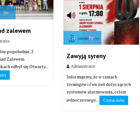
sie
ad zalewem
31
lip
trator
lne popołudnie, 2
Zawyją syreny
 nad Zalewem
Administrator
kach odbył się Otwarty...
alej
Informujemy, że w ramach
treningów i ćwiczeń dotyczących
systemów alarmowania, celem
jednoczesnego...
Czytaj dalej