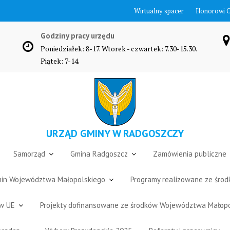
Wirtualny spacer
Honorowi 
Godziny pracy urzędu
Poniedziałek: 8-17. Wtorek - czwartek: 7.30-15.30.
Piątek: 7-14.
URZĄD GMINY W RADGOSZCZY
Samorząd
Gmina Radgoszcz
Zamówienia publiczne
Gmin Województwa Małopolskiego
Programy realizowane ze śro
ów UE
Projekty dofinansowane ze środków Województwa Małop