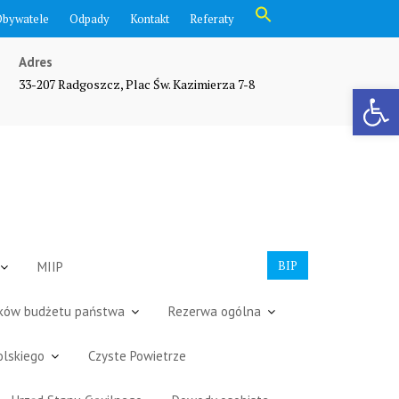
Search
Obywatele
Odpady
Kontakt
Referaty
for:
Search Button
Adres
33-207 Radgoszcz, Plac Św. Kazimierza 7-8
Otwórz pasek narzędzi
BIP
MIIP
dków budżetu państwa
Rezerwa ogólna
olskiego
Czyste Powietrze