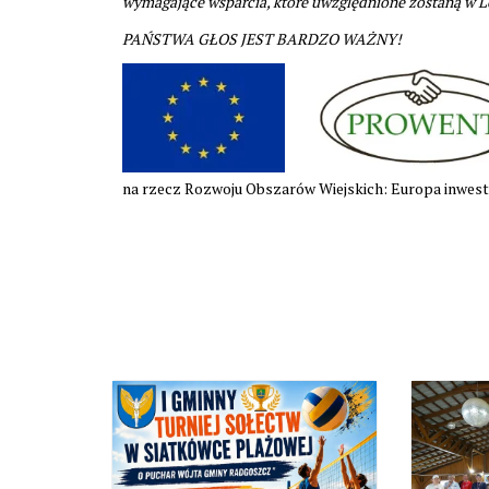
wymagające wsparcia, które uwzględnione zostaną w Lo
PAŃSTWA GŁOS JEST BARDZO WAŻNY!
na rzecz Rozwoju Obszarów Wiejskich: Europa inwestu