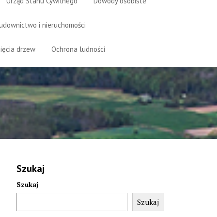
Urząd Stanu Cywilnego
Dowody osobiste
udownictwo i nieruchomości
ięcia drzew
Ochrona ludności
Szukaj
Szukaj
Szukaj