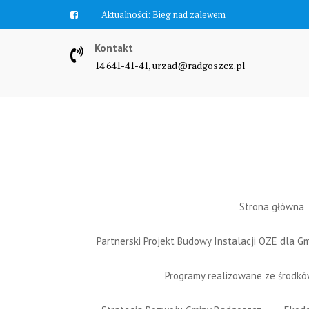
Skip
Aktualności:
Bieg nad zalewem
to
content
Kontakt
14 641-41-41, urzad@radgoszcz.pl
Strona główna
Partnerski Projekt Budowy Instalacji OZE dla 
Programy realizowane ze środk