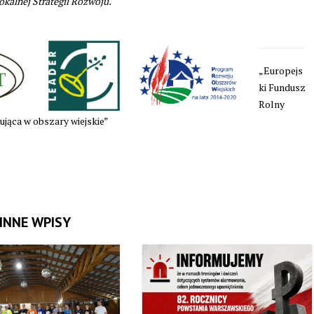
kalnej Strategii Rozwoju.
„Europejs
ki Fundusz
Rolny
jąca w obszary wiejskie”
INNE WPISY