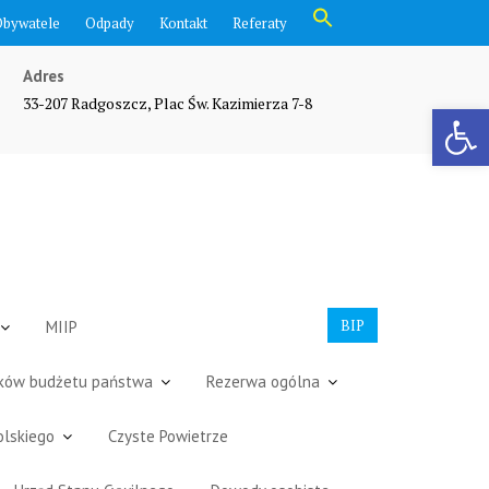
Search
Obywatele
Odpady
Kontakt
Referaty
for:
Search Button
Adres
33-207 Radgoszcz, Plac Św. Kazimierza 7-8
Otwórz pasek narzędzi
BIP
MIIP
dków budżetu państwa
Rezerwa ogólna
olskiego
Czyste Powietrze