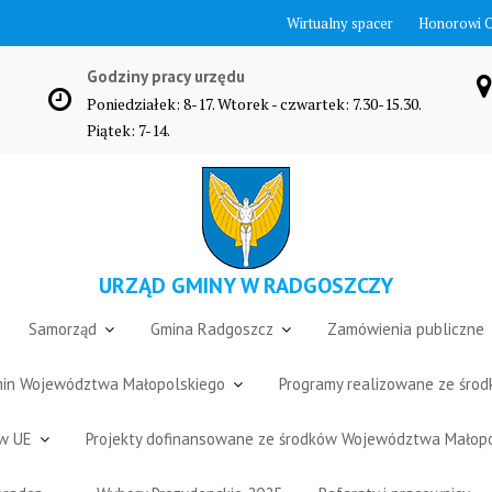
Wirtualny spacer
Honorowi 
Godziny pracy urzędu
Poniedziałek: 8-17. Wtorek - czwartek: 7.30-15.30.
Piątek: 7-14.
URZĄD GMINY W RADGOSZCZY
Samorząd
Gmina Radgoszcz
Zamówienia publiczne
Gmin Województwa Małopolskiego
Programy realizowane ze śro
ów UE
Projekty dofinansowane ze środków Województwa Małop