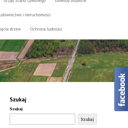
Urząd Stanu Cywilnego
Dowody osobiste
udownictwo i nieruchomości
ięcia drzew
Ochrona ludności
Szukaj
Szukaj
Szukaj