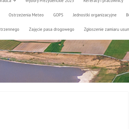
oradca
Wybory Prezydenckie 2025
Referaty i pracownicy
Ostrzeżenia Meteo
GOPS
Jednostki organizacyjne
B
strzennego
Zajęcie pasa drogowego
Zgłoszenie zamiaru usun