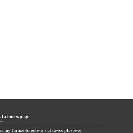
statnie wpisy
inny Turniej Sołectw w siatkówce plażowej