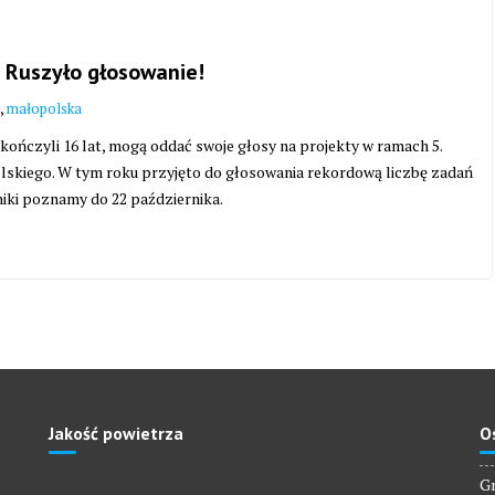
 Ruszyło głosowanie!
,
małopolska
ończyli 16 lat, mogą oddać swoje głosy na projekty w ramach 5.
skiego. W tym roku przyjęto do głosowania rekordową liczbę zadań
yniki poznamy do 22 października.
Jakość powietrza
O
Gm