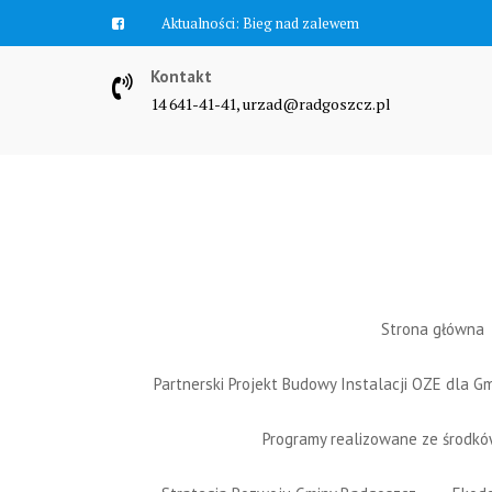
Skip
Aktualności:
Bieg nad zalewem
to
content
Kontakt
14 641-41-41, urzad@radgoszcz.pl
Strona główna
Partnerski Projekt Budowy Instalacji OZE dla 
Programy realizowane ze środk