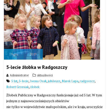
19
gru
2019
5-lecie żłobka w Radgoszczy
Administrator
aktualności
,
,
,
,
,
,
5 lat
5-lecie
Iwona Osak
jubileusz
Marek Lupa
radgoszcz
,
Robert Grzesiak
żlobek
Żłobek Publiczny w Radgoszczy funkcjonuje już od 5 lat. W tym
jednym z najnowocześniejszych obiektów
nie tylko w województwie małopolskim, ale i w kraju, uroczyście