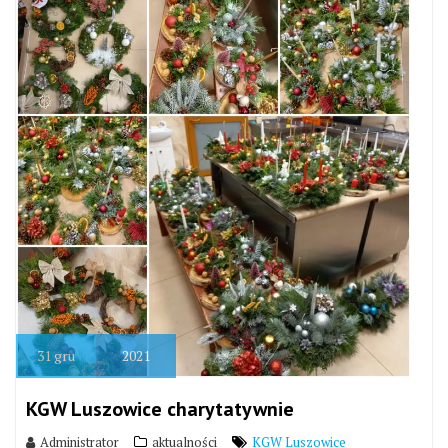
31
gru
2021
KGW Luszowice charytatywnie
Administrator
aktualności
KGW Luszowice