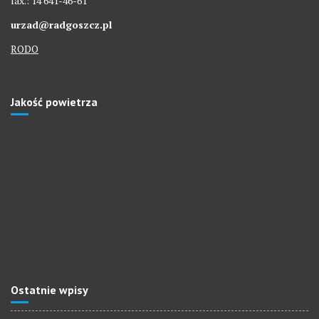
fax.: 14 641-46-61
urzad@radgoszcz.pl
RODO
Jakość powietrza
Ostatnie wpisy