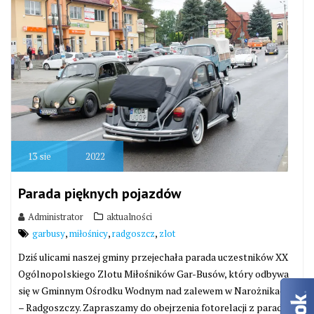
13
sie
2022
Parada pięknych pojazdów
Administrator
aktualności
,
,
,
garbusy
miłośnicy
radgoszcz
zlot
Dziś ulicami naszej gminy przejechała parada uczestników XX
Ogólnopolskiego Zlotu Miłośników Gar-Busów, który odbywa
się w Gminnym Ośrodku Wodnym nad zalewem w Narożnikach
– Radgoszczy. Zapraszamy do obejrzenia fotorelacji z parady.