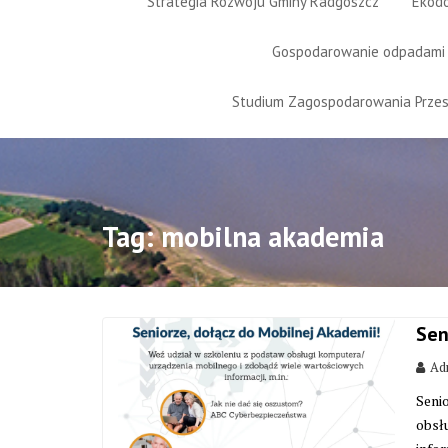
Strategia Rozwoju Gminy Radgoszcz
Ekod
Gospodarowanie odpadami
Studium Zagospodarowania Prze
Tag:
mobilna akademia
Sen
Adm
Seni
obsł