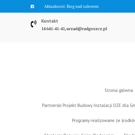
Skip
Aktualności:
Bieg nad zalewem
to
content
Kontakt
14 641-41-41, urzad@radgoszcz.pl
Strona główna
Partnerski Projekt Budowy Instalacji OZE dla 
Programy realizowane ze środk