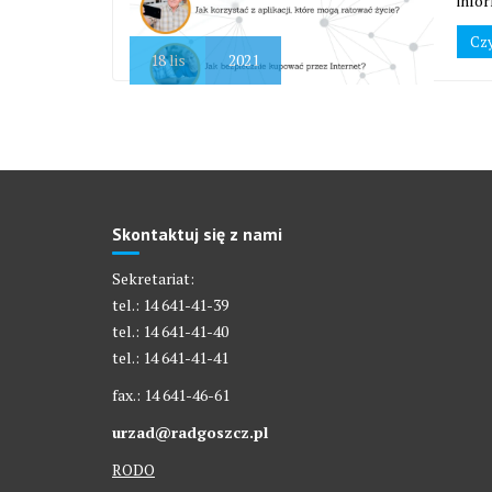
infor
Czy
18
lis
2021
Skontaktuj się z nami
Sekretariat:
tel.: 14 641-41-39
tel.: 14 641-41-40
tel.: 14 641-41-41
fax.: 14 641-46-61
urzad@radgoszcz.pl
RODO