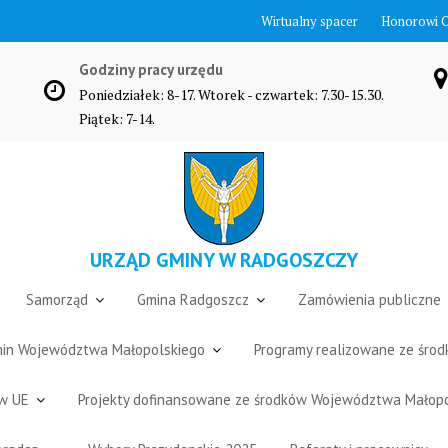
Wirtualny spacer
Honorowi 
Godziny pracy urzędu
Poniedziałek: 8-17. Wtorek - czwartek: 7.30-15.30.
Piątek: 7-14.
URZĄD GMINY W RADGOSZCZY
Samorząd
Gmina Radgoszcz
Zamówienia publiczne
Gmin Województwa Małopolskiego
Programy realizowane ze śro
ów UE
Projekty dofinansowane ze środków Województwa Małop