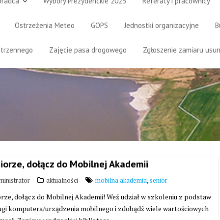
oradca
Wybory Prezydenckie 2025
Referaty i pracownicy
Ostrzeżenia Meteo
GOPS
Jednostki organizacyjne
B
strzennego
Zajęcie pasa drogowego
Zgłoszenie zamiaru usun
iorze, dołącz do Mobilnej Akademii
,
inistrator
aktualności
mobilna akademia
senior
orze, dołącz do Mobilnej Akademii! Weź udział w szkoleniu z podstaw
ugi komputera/urządzenia mobilnego i zdobądź wiele wartościowych