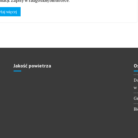
macji. Zapisy w radgoskiej bibliotece.
taj więcej
Jakość powietrza
O
Do
w 
Gm
Bi