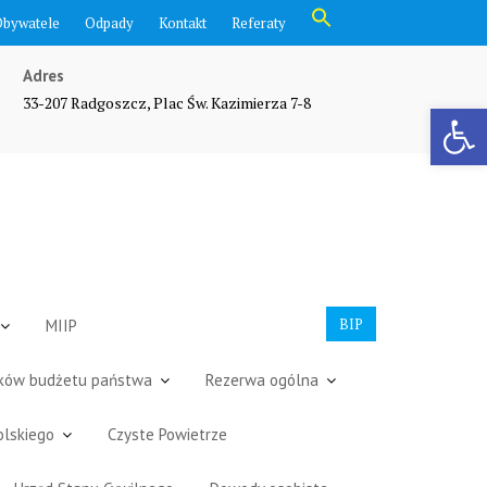
Search
Obywatele
Odpady
Kontakt
Referaty
for:
Search Button
Adres
33-207 Radgoszcz, Plac Św. Kazimierza 7-8
Otwórz pasek narzędzi
BIP
MIIP
dków budżetu państwa
Rezerwa ogólna
olskiego
Czyste Powietrze