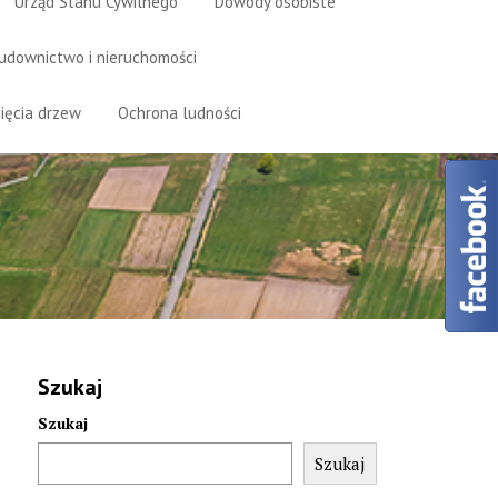
Urząd Stanu Cywilnego
Dowody osobiste
udownictwo i nieruchomości
ięcia drzew
Ochrona ludności
Szukaj
Szukaj
Szukaj