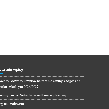
statnie wpisy
wozy i odwozy uczniów na terenie Gminy Radgoszcz
roku szkolnym 2026/2027
inny Turniej Sołectw w siatkówce plażowej
eg nad zalewem