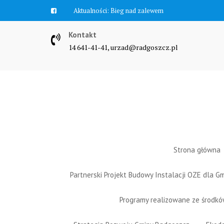
Skip
Aktualności:
Bieg nad zalewem
to
content
Kontakt
14 641-41-41, urzad@radgoszcz.pl
Strona główna
Partnerski Projekt Budowy Instalacji OZE dla 
Programy realizowane ze środk