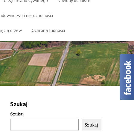
Urząd Stanu Cywilnego
Dowody osobiste
udownictwo i nieruchomości
ięcia drzew
Ochrona ludności
Szukaj
Szukaj
Szukaj