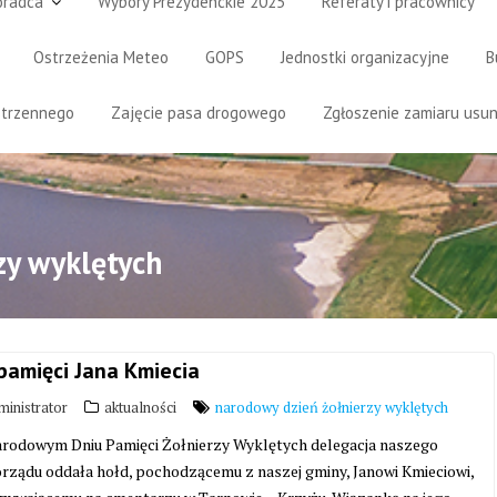
oradca
Wybory Prezydenckie 2025
Referaty i pracownicy
Ostrzeżenia Meteo
GOPS
Jednostki organizacyjne
B
strzennego
Zajęcie pasa drogowego
Zgłoszenie zamiaru usun
zy wyklętych
pamięci Jana Kmiecia
inistrator
aktualności
narodowy dzień żołnierzy wyklętych
rodowym Dniu Pamięci Żołnierzy Wyklętych delegacja naszego
rządu oddała hołd, pochodzącemu z naszej gminy, Janowi Kmieciowi,