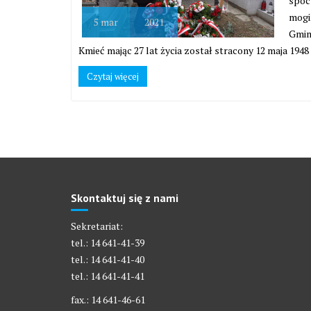
spoc
mogi
5
mar
2021
Gmin
Kmieć mając 27 lat życia został stracony 12 maja 19
Czytaj więcej
Skontaktuj się z nami
Sekretariat:
tel.: 14 641-41-39
tel.: 14 641-41-40
tel.: 14 641-41-41
fax.: 14 641-46-61