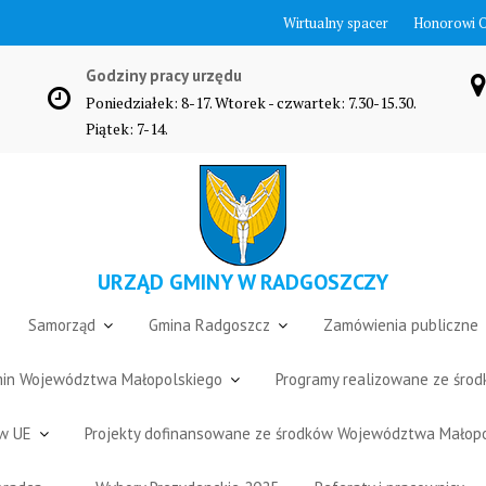
Wirtualny spacer
Honorowi 
Godziny pracy urzędu
Poniedziałek: 8-17. Wtorek - czwartek: 7.30-15.30.
Piątek: 7-14.
URZĄD GMINY W RADGOSZCZY
Samorząd
Gmina Radgoszcz
Zamówienia publiczne
Gmin Województwa Małopolskiego
Programy realizowane ze śro
ów UE
Projekty dofinansowane ze środków Województwa Małop