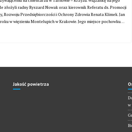
zywającemu na cmentarzu w Tarnowie – Krzyżu. Wiązankę na jego
le złożyli radny Ryszard Nowak oraz kierownik Referatu ds. Promocji
y, Rozwoju Przedsiębiorczości i Ochrony Zdrowia Renata Klimek. Jan
48 roku w więzieniu Montelupich w Krakowie. Jego miejsce pochowku…
Jakość powietrza
O
Do
w 
Gm
Bi