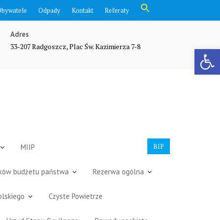
Search
Obywatele
Odpady
Kontakt
Referaty
for:
Search Button
Adres
33-207 Radgoszcz, Plac Św. Kazimierza 7-8
Otwórz pasek narzędzi
BIP
MIIP
dków budżetu państwa
Rezerwa ogólna
olskiego
Czyste Powietrze