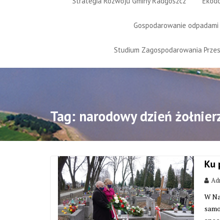
Strategia Rozwoju Gminy Radgoszcz
Ekod
Gospodarowanie odpadami
Studium Zagospodarowania Prze
Tag:
narodowy dzień żołnier
Ku 
Adm
W Na
samo