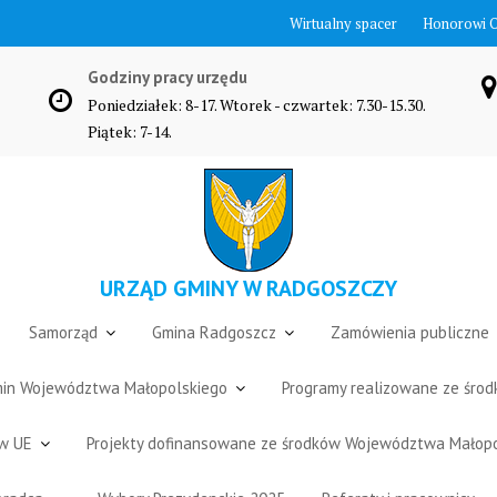
Wirtualny spacer
Honorowi 
Godziny pracy urzędu
Poniedziałek: 8-17. Wtorek - czwartek: 7.30-15.30.
Piątek: 7-14.
URZĄD GMINY W RADGOSZCZY
Samorząd
Gmina Radgoszcz
Zamówienia publiczne
Gmin Województwa Małopolskiego
Programy realizowane ze śro
ów UE
Projekty dofinansowane ze środków Województwa Małop