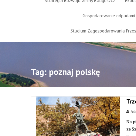
Strategia Rozwoju Gminy Radgoszcz
Ekod
Gospodarowanie odpadami
Studium Zagospodarowania Prze
Tag:
poznaj polskę
Trz
Adm
Na p
ze S