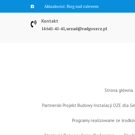
Skip
Aktualności:
Bieg nad zalewem
to
content
Kontakt
14 641-41-41, urzad@radgoszcz.pl
Strona główna
Partnerski Projekt Budowy Instalacji OZE dla 
Programy realizowane ze środk