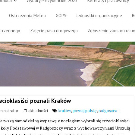
oradca
Wybory Prezydenckie 2025
Referaty i pracownicy
Ostrzeżenia Meteo
GOPS
Jednostki organizacyjne
B
strzennego
Zajęcie pasa drogowego
Zgłoszenie zamiaru usun
ecioklasiści poznali Kraków
,
,
inistrator
aktualności
kraków
poznaj polskę
radgoszcz
ierwszą samodzielną wyprawę z noclegiem wybrali się trzecioklasiści
zkoły Podstawowej w Radgoszczy wraz z wychowawczyniami Urszulą