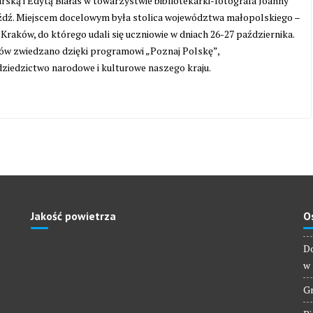
rską i Edytą Białas w towarzystwie bibliotekarki-fotografa Joanny
dź. Miejscem docelowym była stolica województwa małopolskiego –
 Kraków, do którego udali się uczniowie w dniach 26-27 października.
ów zwiedzano dzięki programowi „Poznaj Polskę”,
ziedzictwo narodowe i kulturowe naszego kraju.
Jakość powietrza
O
Do
w 
Gm