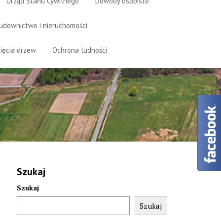
Urząd Stanu Cywilnego
Dowody osobiste
udownictwo i nieruchomości
ięcia drzew
Ochrona ludności
Szukaj
Szukaj
Szukaj