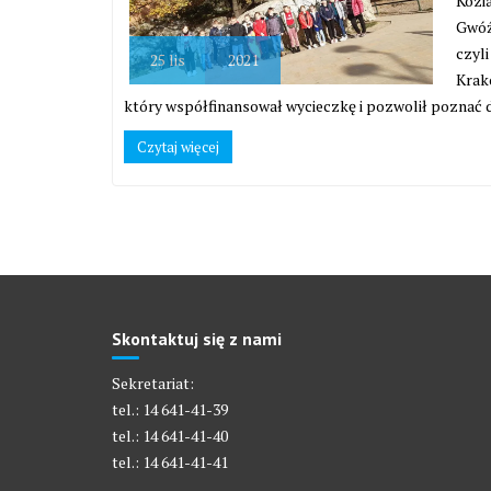
Kozia
Gwóź
czyli
25
lis
2021
Krak
który współfinansował wycieczkę i pozwolił poznać d
Czytaj więcej
Skontaktuj się z nami
Sekretariat:
tel.: 14 641-41-39
tel.: 14 641-41-40
tel.: 14 641-41-41