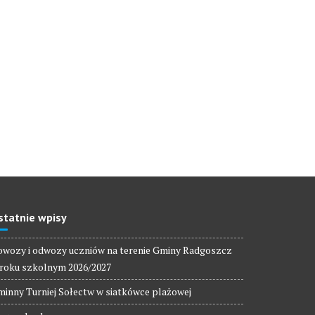
statnie wpisy
wozy i odwozy uczniów na terenie Gminy Radgoszcz
roku szkolnym 2026/2027
inny Turniej Sołectw w siatkówce plażowej