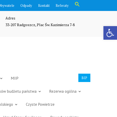
Search
Obywatele
Odpady
Kontakt
Referaty
for:
Search Button
Adres
33-207 Radgoszcz, Plac Św. Kazimierza 7-8
Otwórz pasek narzędzi
BIP
MIIP
dków budżetu państwa
Rezerwa ogólna
olskiego
Czyste Powietrze