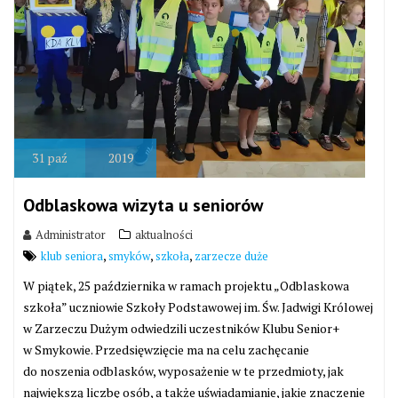
31
paź
2019
Odblaskowa wizyta u seniorów
Administrator
aktualności
,
,
,
klub seniora
smyków
szkoła
zarzecze duże
W piątek, 25 października w ramach projektu „Odblaskowa
szkoła” uczniowie Szkoły Podstawowej im. Św. Jadwigi Królowej
w Zarzeczu Dużym odwiedzili uczestników Klubu Senior+
w Smykowie. Przedsięwzięcie ma na celu zachęcanie
do noszenia odblasków, wyposażenie w te przedmioty, jak
największą liczbę osób, a także uświadamianie, jakie znaczenie