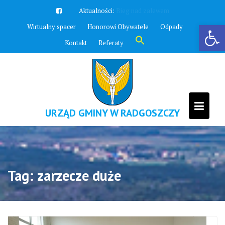
Skip
Aktualności:
Zawyją syreny
to
Otwórz pasek narzędzi
Wirtualny spacer
Honorowi Obywatele
Odpady
content
Search
Kontakt
Referaty
for:
Search Button
URZĄD GMINY W RADGOSZCZY
Tag:
zarzecze duże