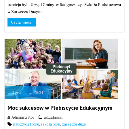
turnieju byli: Urząd Gminy w Radgoszczy i Szkoła Podstawowa
w Zarzeczu Dużym.
Czytaj więcej
3
gru
2021
Moc sukcesów w Plebiscycie Edukacyjnym
Administrator
aktualności
,
,
nauczyciel roku
szkoła roku
zarzecze duże