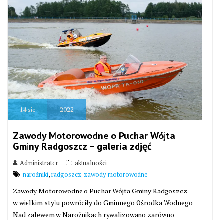
14
sie
2022
Zawody Motorowodne o Puchar Wójta
Gminy Radgoszcz – galeria zdjęć
Administrator
aktualności
,
,
narożniki
radgoszcz
zawody motorowodne
Zawody Motorowodne o Puchar Wójta Gminy Radgoszcz
w wielkim stylu powróciły do Gminnego Ośrodka Wodnego.
Nad zalewem w Narożnikach rywalizowano zarówno