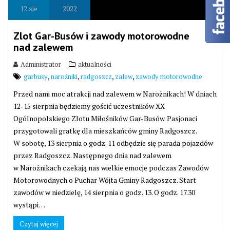
12
sie
2022
Zlot Gar-Busów i zawody motorowodne
nad zalewem
Administrator
aktualności
,
,
,
,
garbusy
narożniki
radgoszcz
zalew
zawody motorowodne
Przed nami moc atrakcji nad zalewem w Narożnikach! W dniach
12-15 sierpnia będziemy gościć uczestników XX
Ogólnopolskiego Zlotu Miłośników Gar-Busów. Pasjonaci
przygotowali gratkę dla mieszkańców gminy Radgoszcz.
W sobotę, 13 sierpnia o godz. 11 odbędzie się parada pojazdów
przez Radgoszcz. Następnego dnia nad zalewem
w Narożnikach czekają nas wielkie emocje podczas Zawodów
Motorowodnych o Puchar Wójta Gminy Radgoszcz. Start
zawodów w niedzielę, 14 sierpnia o godz. 13. O godz. 17.30
wystąpi…
Czytaj więcej