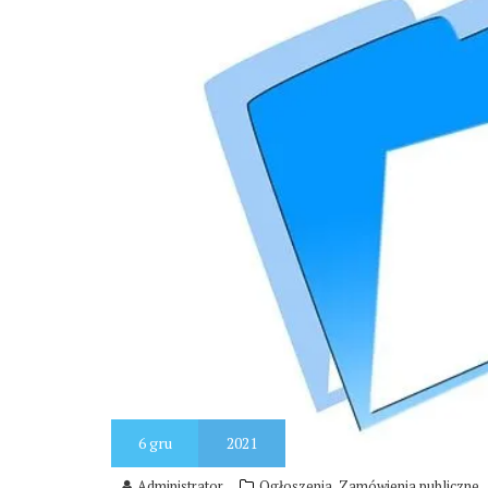
6
gru
2021
,
Administrator
Ogłoszenia
Zamówienia publiczne