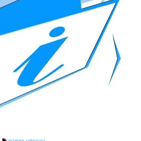
,
przetarg
radgoszcz