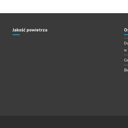
Jakość powietrza
O
Do
w 
Gm
Bi