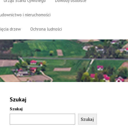
Urząd Stanu Cywilnego
Dowody osobiste
udownictwo i nieruchomości
ięcia drzew
Ochrona ludności
Szukaj
Szukaj
Szukaj