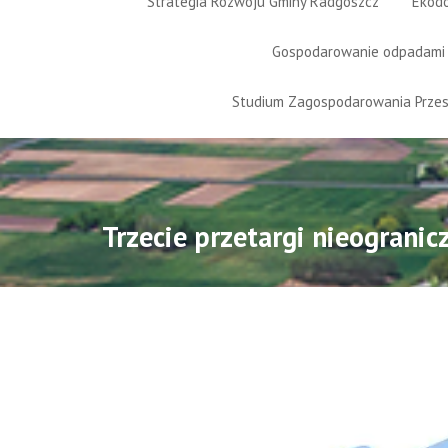
Strategia Rozwoju Gminy Radgoszcz
Ekod
Gospodarowanie odpadami
Studium Zagospodarowania Prze
Trzecie przetargi nieogranic