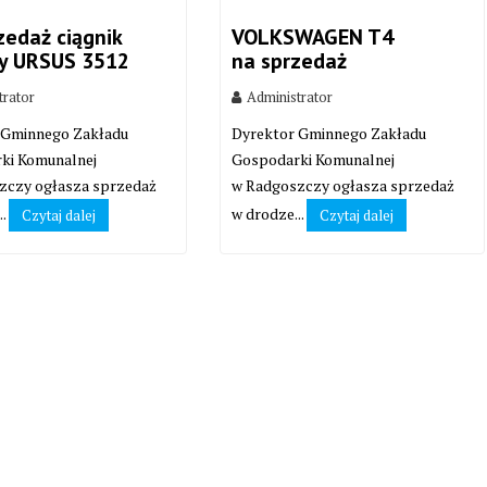
zedaż ciągnik
VOLKSWAGEN T4
zy URSUS 3512
na sprzedaż
trator
Administrator
 Gminnego Zakładu
Dyrektor Gminnego Zakładu
ki Komunalnej
Gospodarki Komunalnej
zczy ogłasza sprzedaż
w Radgoszczy ogłasza sprzedaż
..
w drodze...
Czytaj dalej
Czytaj dalej