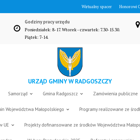
Wirtualny spacer
Honorowi 
Godziny pracy urzędu
Poniedziałek: 8-17. Wtorek - czwartek: 7.30-15.30.
Piątek: 7-14.
URZĄD GMINY W RADGOSZCZY
Samorząd
Gmina Radgoszcz
Zamówienia publiczne
Gmin Województwa Małopolskiego
Programy realizowane ze śro
ów UE
Projekty dofinansowane ze środków Województwa Małop