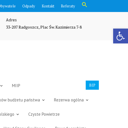
Search
Obywatele
Odpady
Kontakt
Referaty
for:
Search Button
Adres
33-207 Radgoszcz, Plac Św. Kazimierza 7-8
Otwórz pasek narzędzi
BIP
MIIP
dków budżetu państwa
Rezerwa ogólna
olskiego
Czyste Powietrze