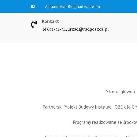
Skip
Aktualności:
Bieg nad zalewem
to
content
Kontakt
14 641-41-41, urzad@radgoszcz.pl
Strona główna
Partnerski Projekt Budowy Instalacji OZE dla 
Programy realizowane ze środk