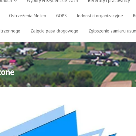
oradca
Wybory Prezydenckie 2025
Referaty i pracownicy
Ostrzeżenia Meteo
GOPS
Jednostki organizacyjne
B
strzennego
Zajęcie pasa drogowego
Zgłoszenie zamiaru usun
zone