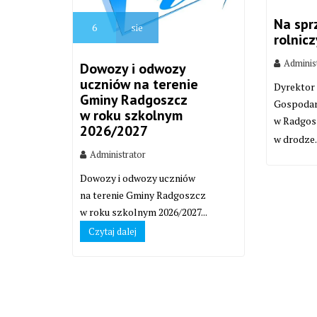
Na spr
6
sie
rolnic
Adminis
Dowozy i odwozy
uczniów na terenie
Dyrektor
Gminy Radgoszcz
Gospodar
w roku szkolnym
w Radgos
2026/2027
w drodze.
Administrator
Dowozy i odwozy uczniów
na terenie Gminy Radgoszcz
w roku szkolnym 2026/2027...
Czytaj dalej