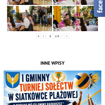
«
‹
z
6
›
»
INNE WPISY