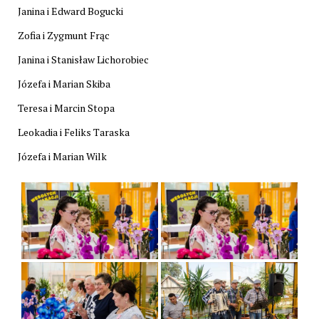
Janina i Edward Bogucki
Zofia i Zygmunt Frąc
Janina i Stanisław Lichorobiec
Józefa i Marian Skiba
Teresa i Marcin Stopa
Leokadia i Feliks Taraska
Józefa i Marian Wilk