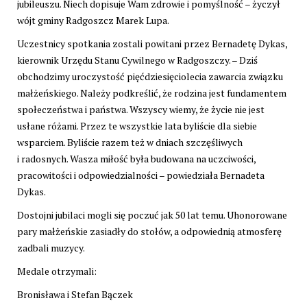
jubileuszu. Niech dopisuje Wam zdrowie i pomyślność – życzył
wójt gminy Radgoszcz Marek Lupa.
Uczestnicy spotkania zostali powitani przez Bernadetę Dykas,
kierownik Urzędu Stanu Cywilnego w Radgoszczy. – Dziś
obchodzimy uroczystość pięćdziesięciolecia zawarcia związku
małżeńskiego. Należy podkreślić, że rodzina jest fundamentem
społeczeństwa i państwa. Wszyscy wiemy, że życie nie jest
usłane różami. Przez te wszystkie lata byliście dla siebie
wsparciem. Byliście razem też w dniach szczęśliwych
i radosnych. Wasza miłość była budowana na uczciwości,
pracowitości i odpowiedzialności – powiedziała Bernadeta
Dykas.
Dostojni jubilaci mogli się poczuć jak 50 lat temu. Uhonorowane
pary małżeńskie zasiadły do stołów, a odpowiednią atmosferę
zadbali muzycy.
Medale otrzymali:
Bronisława i Stefan Bączek