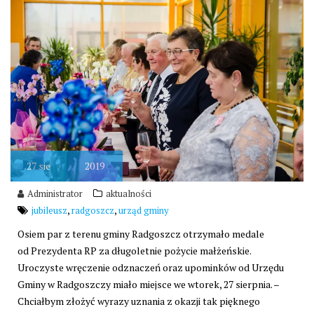
27
sie
2019
Administrator
aktualności
,
,
jubileusz
radgoszcz
urząd gminy
Osiem par z terenu gminy Radgoszcz otrzymało medale
od Prezydenta RP za długoletnie pożycie małżeńskie.
Uroczyste wręczenie odznaczeń oraz upominków od Urzędu
Gminy w Radgoszczy miało miejsce we wtorek, 27 sierpnia. –
Chciałbym złożyć wyrazy uznania z okazji tak pięknego