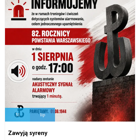
31
lip
Zawyją syreny