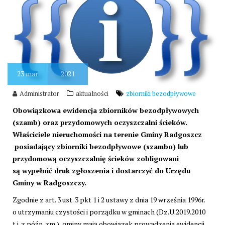
23
mar
2021
Administrator
aktualności
zbiorniki bezodpływowe
Obowiązkowa ewidencja zbiorników bezodpływowych
(szamb) oraz przydomowych oczyszczalni ścieków.
Właściciele nieruchomości na terenie Gminy Radgoszcz
posiadający zbiorniki bezodpływowe (szambo) lub
przydomową oczyszczalnię ścieków zobligowani
są wypełnić druk zgłoszenia i dostarczyć do Urzędu
Gminy w Radgoszczy.
Zgodnie z art. 3 ust. 3 pkt 1 i 2 ustawy z dnia 19 września 1996r.
o utrzymaniu czystości i porządku w gminach (Dz.U.2019.2010
t.j. z późn. zm.), gminy mają obowiązek prowadzenia ewidencji