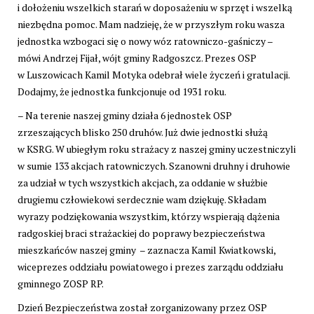
i dołożeniu wszelkich starań w doposażeniu w sprzęt i wszelką
niezbędna pomoc. Mam nadzieję, że w przyszłym roku wasza
jednostka wzbogaci się o nowy wóz ratowniczo-gaśniczy –
mówi Andrzej Fijał, wójt gminy Radgoszcz. Prezes OSP
w Luszowicach Kamil Motyka odebrał wiele życzeń i gratulacji.
Dodajmy, że jednostka funkcjonuje od 1931 roku.
– Na terenie naszej gminy działa 6 jednostek OSP
zrzeszających blisko 250 druhów. Już dwie jednostki służą
w KSRG. W ubiegłym roku strażacy z naszej gminy uczestniczyli
w sumie 133 akcjach ratowniczych. Szanowni druhny i druhowie
za udział w tych wszystkich akcjach, za oddanie w służbie
drugiemu człowiekowi serdecznie wam dziękuję. Składam
wyrazy podziękowania wszystkim, którzy wspierają dążenia
radgoskiej braci strażackiej do poprawy bezpieczeństwa
mieszkańców naszej gminy – zaznacza Kamil Kwiatkowski,
wiceprezes oddziału powiatowego i prezes zarządu oddziału
gminnego ZOSP RP.
Dzień Bezpieczeństwa został zorganizowany przez OSP