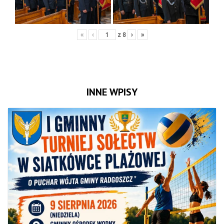
«
‹
z
8
›
»
INNE WPISY