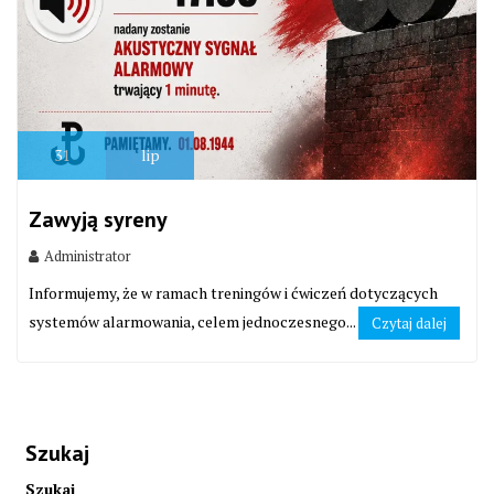
31
lip
Zawyją syreny
Administrator
Informujemy, że w ramach treningów i ćwiczeń dotyczących
systemów alarmowania, celem jednoczesnego...
Czytaj dalej
Szukaj
Szukaj