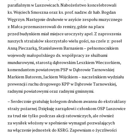
parafialnym w Luszowicach. Nabożeństwo koncelebrowali
ks. Wojciech Smoszna oraz ks. prof. nadzw. dr hab. Bogdan
Węgrzyn. Następnie druhowie w asyście zespołu muzycznego
z Małca przemaszerowali do remizy, gdzie na placu
przed budynkiem miał miejsce uroczysty apel. Z zaproszenia
naszych strażaków skorzystało wielu gości, na czele z: poseł
Anną Pieczarką, Stanisławem Barnasiem – pełnomocnikiem
wojewody małopolskiego ds. współpracy ze służbami
mundurowymi, starostą dąbrowskim Leszkiem Wieczorkiem,
komendantem powiatowym PSP w Dąbrowie Tarnowskiej
Markiem Batorem, Jackiem Wójcikiem – naczelnikiem wydziału
prewencji i ruchu drogowego KPP w Dąbrowie Tarnowskiej,
radnymi powiatowymi oraz radnymi gminnymi.
– Serdecznie gratuluję kolegom druhom awansu do ekstraklasy
straży pożarnej. Dziękuję zarządowi i członkom OSP Luszowice
za trud nie tylko podczas akcji ratowniczych, ale również
za wysiłek włożony w spełnienie wymagań pozwalających
na włączenie jednostek do KSRG. Zapewniam o życzliwości