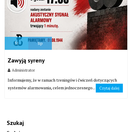
31
lip
Zawyją syreny
Administrator
Informujemy, że w ramach treningów i ćwiczeń dotyczących
systemów alarmowania, celem jednoczesnego...
Czytaj dalej
Szukaj