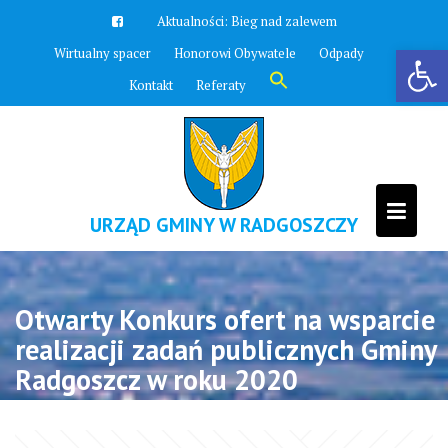
Skip
Aktualności:
Bieg nad zalewem
to
Otwórz pasek narzędzi
Wirtualny spacer
Honorowi Obywatele
Odpady
content
Search
Kontakt
Referaty
for:
Search Button
URZĄD GMINY W RADGOSZCZY
Otwarty Konkurs ofert na wsparcie
realizacji zadań publicznych Gminy
Radgoszcz w roku 2020