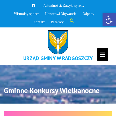
Skip
Aktualności:
Zawyją syreny
to
Otwórz pasek narzędzi
Wirtualny spacer
Honorowi Obywatele
Odpady
content
Search
Kontakt
Referaty
for:
Search Button
URZĄD GMINY W RADGOSZCZY
Gminne Konkursy Wielkanocne