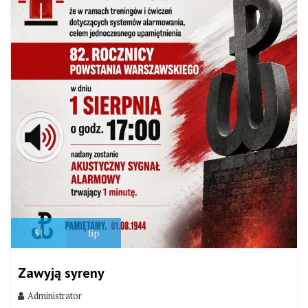
31
lip
Zawyją syreny
Administrator