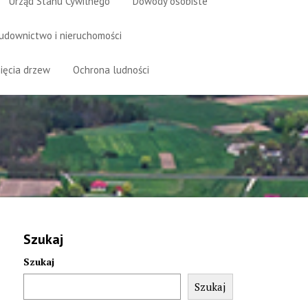
Urząd Stanu Cywilnego
Dowody osobiste
udownictwo i nieruchomości
ięcia drzew
Ochrona ludności
Szukaj
Szukaj
Szukaj