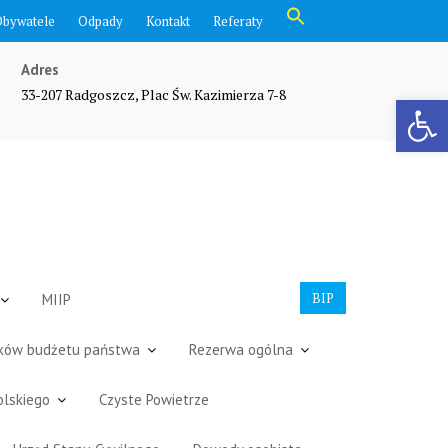
Search
Obywatele
Odpady
Kontakt
Referaty
for:
Search Button
Adres
33-207 Radgoszcz, Plac Św. Kazimierza 7-8
Otwórz pasek narzędzi
BIP
MIIP
dków budżetu państwa
Rezerwa ogólna
olskiego
Czyste Powietrze