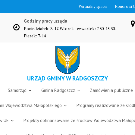
Wirtualny spacer
Honorowi 
Godziny pracy urzędu
Poniedziałek: 8-17. Wtorek - czwartek: 7.30-15.30.
Piątek: 7-14.
URZĄD GMINY W RADGOSZCZY
Samorząd
Gmina Radgoszcz
Zamówienia publiczne
Gmin Województwa Małopolskiego
Programy realizowane ze śro
ów UE
Projekty dofinansowane ze środków Województwa Małop