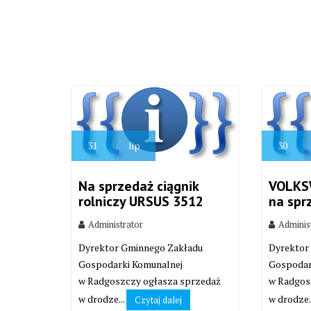
31
lip
30
Na sprzedaż ciągnik
VOLKS
rolniczy URSUS 3512
na spr
Administrator
Adminis
Dyrektor Gminnego Zakładu
Dyrektor
Gospodarki Komunalnej
Gospodar
w Radgoszczy ogłasza sprzedaż
w Radgos
w drodze...
w drodze.
Czytaj dalej