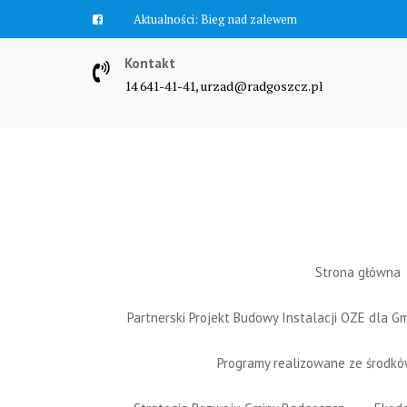
Skip
Aktualności:
Bieg nad zalewem
to
content
Kontakt
14 641-41-41, urzad@radgoszcz.pl
Strona główna
Partnerski Projekt Budowy Instalacji OZE dla 
Programy realizowane ze środk