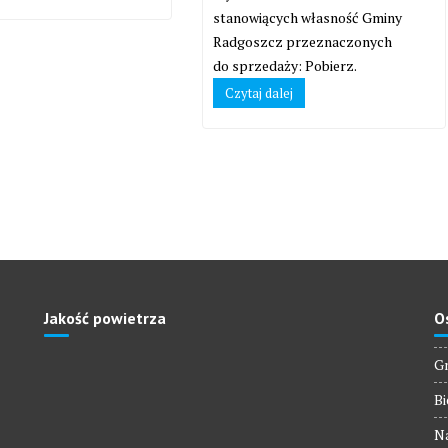
stanowiących własność Gminy
Radgoszcz przeznaczonych
do sprzedaży: Pobierz.
Czytaj dalej
Jakość powietrza
O
Gm
Bi
Na