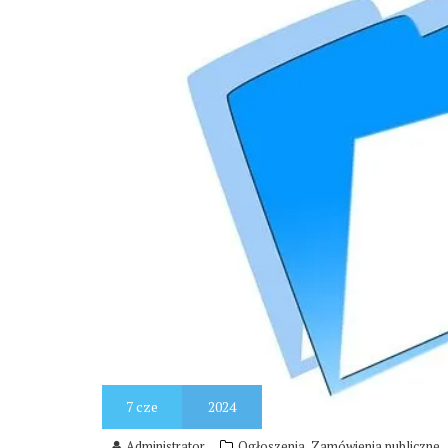
7
cze
2024
,
Administrator
Ogłoszenia
Zamówienia publiczne