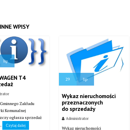
INNE WPISY
lip
WAGEN T4
29
lip
zedaż
trator
Wykaz nieruchomości
przeznaczonych
 Gminnego Zakładu
do sprzedaży
ki Komunalnej
zczy ogłasza sprzedaż
Administrator
..
Czytaj dalej
Wykaz nieruchomości