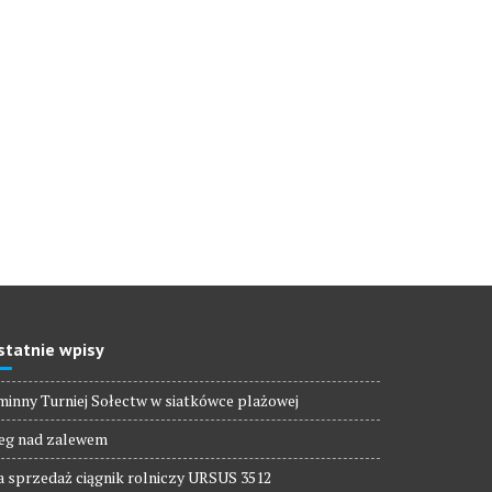
statnie wpisy
inny Turniej Sołectw w siatkówce plażowej
eg nad zalewem
 sprzedaż ciągnik rolniczy URSUS 3512