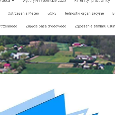
oradca
Wybory Prezydenckie 2025
Referaty i pracownicy
Ostrzeżenia Meteo
GOPS
Jednostki organizacyjne
B
strzennego
Zajęcie pasa drogowego
Zgłoszenie zamiaru usun